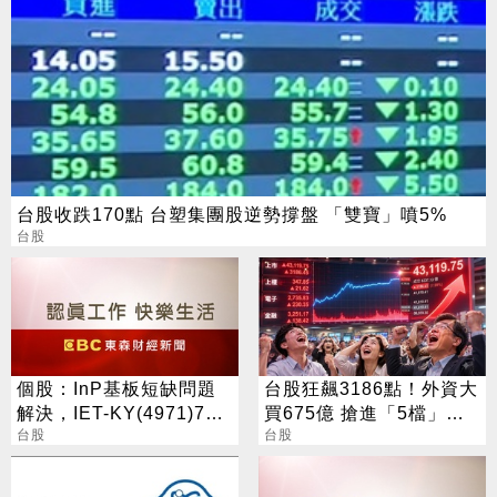
台股收跌170點 台塑集團股逆勢撐盤 「雙寶」噴5%
台股
個股：InP基板短缺問題
台股狂飆3186點！外資大
解決，IET-KY(4971)7月
買675億 搶進「5檔」
營收1.05億元，重拾成長
台股
ETF
台股
動能