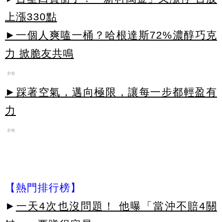
上漲330點
►一個人爽嗑一桶？哈根達斯72%濃醇巧克
力 掀脆友共鳴
PR
►踩著空氣，邁向極限，讓每一步都輕盈有
力
PR
【熱門排行榜】
►
一天4次也沒問題！ 他曝「當沖不賠4關