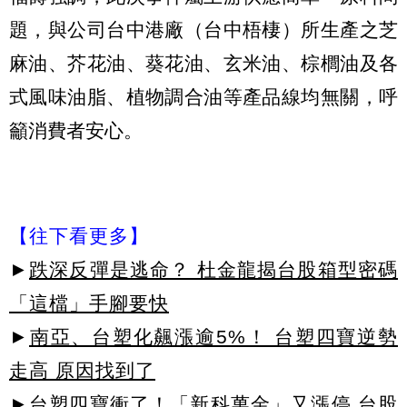
題，與公司台中港廠（台中梧棲）所生產之芝
麻油、芥花油、葵花油、玄米油、棕櫚油及各
式風味油脂、植物調合油等產品線均無關，呼
籲消費者安心。
【往下看更多】
►
跌深反彈是逃命？ 杜金龍揭台股箱型密碼
「這檔」手腳要快
►
南亞、台塑化飆漲逾5%！ 台塑四寶逆勢
走高 原因找到了
►
台塑四寶衝了！「新科萬金」又漲停 台股