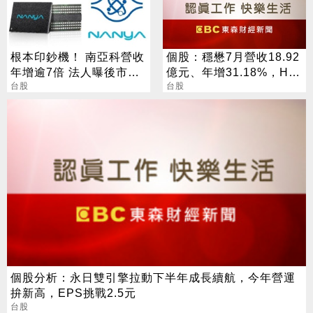
根本印鈔機！ 南亞科營收
個股：穩懋7月營收18.92
年增逾7倍 法人曝後市觀
億元、年增31.18%，H2
察4指標
台股
旺季到來，雙成長引擎啟
台股
動
個股分析：永日雙引擎拉動下半年成長續航，今年營運
拚新高，EPS挑戰2.5元
台股