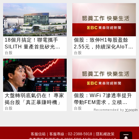
18個月搞定！聯電攜手
個股：致伸H1每股盈餘
SILITH 量產首批矽光子
2.55元，持續深化AIoT、
晶圓
台股
AI智慧監控、機器人與車
台股
用佈局
大盤轉弱底氣仍在！ 專家
個股：WiFi 7滲透率提升
揭台股「真正暴賺時機」
帶動FEM需求，立積
台股
(4968)迎新成長引擎
台股
Recommended by
客服信箱
｜客服專線：02-2388-5918｜
隱私權政策