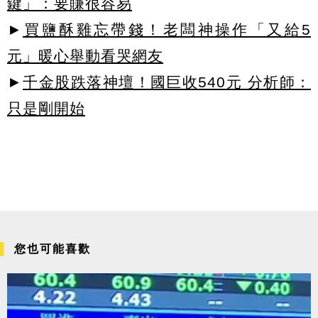
鍵」：要賺很容易
►
買鹽酥雞忘帶錢！老闆神操作「又給5
元」暖心舉動看哭網友
►
千金股跌落神壇！國巨收540元 分析師：
只是剛開始
您也可能喜歡