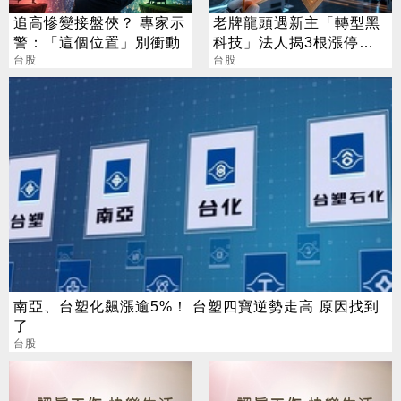
追高慘變接盤俠？ 專家示
老牌龍頭遇新主「轉型黑
警：「這個位置」別衝動
科技」法人揭3根漲停背
台股
後秘辛
台股
南亞、台塑化飆漲逾5%！ 台塑四寶逆勢走高 原因找到
了
台股