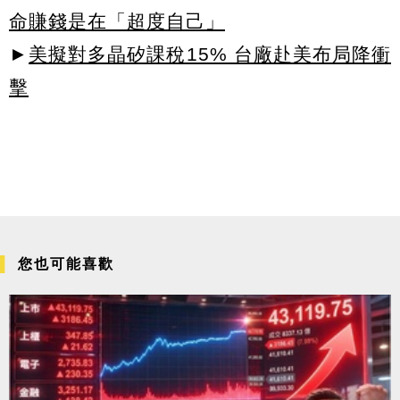
命賺錢是在「超度自己」
►
美擬對多晶矽課稅15% 台廠赴美布局降衝
擊
您也可能喜歡