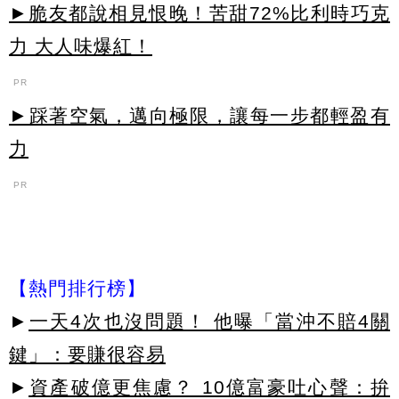
►脆友都說相見恨晚！苦甜72%比利時巧克
力 大人味爆紅！
PR
►踩著空氣，邁向極限，讓每一步都輕盈有
力
PR
【熱門排行榜】
►
一天4次也沒問題！ 他曝「當沖不賠4關
鍵」：要賺很容易
►
資產破億更焦慮？ 10億富豪吐心聲：拚