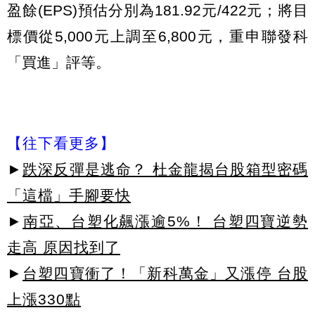
盈餘(EPS)預估分別為181.92元/422元；將目
標價從5,000元上調至6,800元，重申聯發科
「買進」評等。
【往下看更多】
►
跌深反彈是逃命？ 杜金龍揭台股箱型密碼
「這檔」手腳要快
►
南亞、台塑化飆漲逾5%！ 台塑四寶逆勢
走高 原因找到了
►
台塑四寶衝了！「新科萬金」又漲停 台股
上漲330點