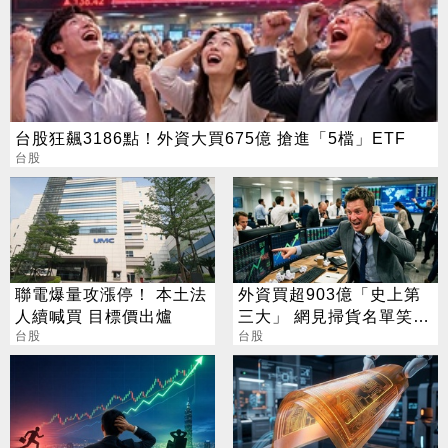
台股狂飆3186點！外資大買675億 搶進「5檔」ETF
台股
聯電爆量攻漲停！ 本土法
外資買超903億「史上第
人續喊買 目標價出爐
三大」 網見掃貨名單笑：
台股
不懂在幹嘛
台股