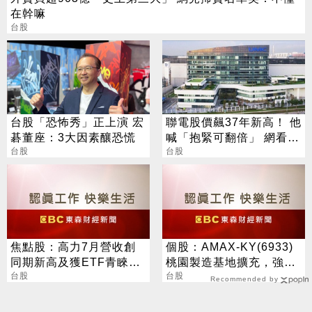
在幹嘛
台股
台股「恐怖秀」正上演 宏
聯電股價飆37年新高！ 他
碁董座：3大因素釀恐慌
喊「抱緊可翻倍」 網看法
台股
兩極
台股
焦點股：高力7月營收創
個股：AMAX-KY(6933)
同期新高及獲ETF青睞，
桃園製造基地擴充，強化
盤中股價亮燈突破半年線
台股
AI/HPC與液冷整櫃級交
台股
Recommended by
壓力
付能力