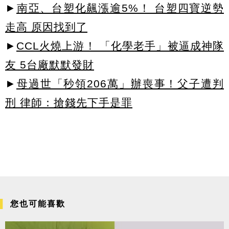
►
南亞、台塑化飆漲逾5%！ 台塑四寶逆勢
走高 原因找到了
►
CCL火燒上游！ 「化學老手」被逼成神隊
友 5台廠默默發財
►
母過世「秒領206萬」辦喪事！父子遭判
刑 律師：搶錢先下手是罪
您也可能喜歡