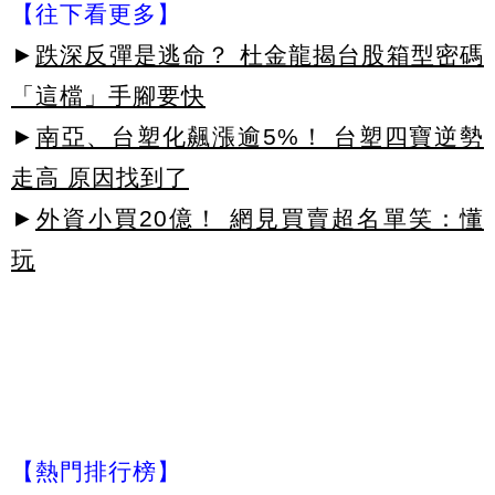
【往下看更多】
►
跌深反彈是逃命？ 杜金龍揭台股箱型密碼
「這檔」手腳要快
►
南亞、台塑化飆漲逾5%！ 台塑四寶逆勢
走高 原因找到了
►
外資小買20億！ 網見買賣超名單笑：懂
玩
【熱門排行榜】