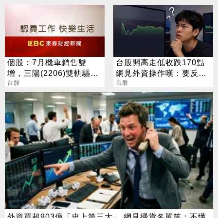
個股：7月機車銷售雙
台股開高走低收跌170點
增，三陽(2206)雙軌驅動
網見外資操作嘆：要反轉
46.2%市占率居冠
台股
了嗎？
台股
外資買超903億「史上第三大」 網見掃貨名單笑：不懂