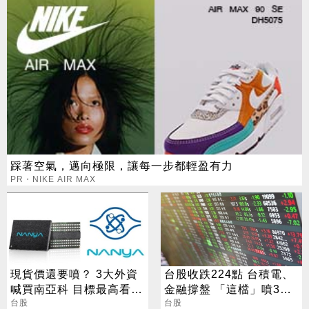
踩著空氣，邁向極限，讓每一步都輕盈有力
PR・NIKE AIR MAX
現貨價還要噴？ 3大外資
台股收跌224點 台積電、
喊買南亞科 目標最高看到
金融撐盤 「這檔」噴3%
650
台股
創新高
台股