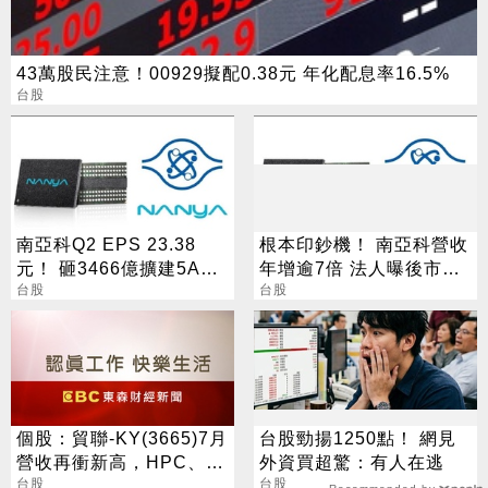
43萬股民注意！00929擬配0.38元 年化配息率16.5%
台股
南亞科Q2 EPS 23.38
根本印鈔機！ 南亞科營收
元！ 砸3466億擴建5A新
年增逾7倍 法人曝後市觀
廠 今年資本支出增至697
台股
察4指標
台股
億
個股：貿聯-KY(3665)7月
台股勁揚1250點！ 網見
營收再衝新高，HPC、半
外資買超驚：有人在逃
導體挹注長期成長動能
台股
台股