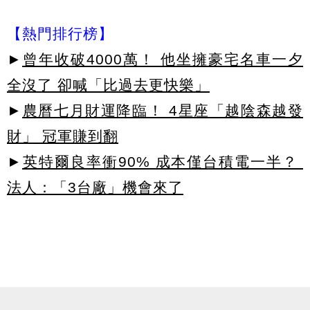
【熱門排行榜】
►
曾年收破4000萬！ 他坐擁豪宅名車一夕
全沒了 卻喊「比過去更快樂」
►
農曆七月財運降臨！ 4星座「越陰森越發
財」 冠軍賺到翻
►
英特爾良率衝90% 成本僅台積電一半？
法人：「3台廠」機會來了