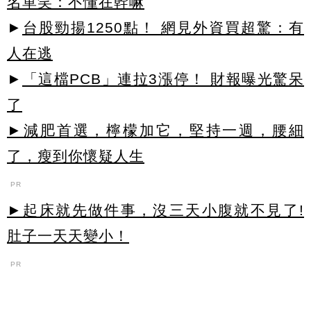
名單笑：不懂在幹嘛
►
台股勁揚1250點！ 網見外資買超驚：有
人在逃
►
「這檔PCB」連拉3漲停！ 財報曝光驚呆
了
►減肥首選，檸檬加它，堅持一週，腰細
了，瘦到你懷疑人生
PR
►起床就先做件事，沒三天小腹就不見了!
肚子一天天變小！
PR