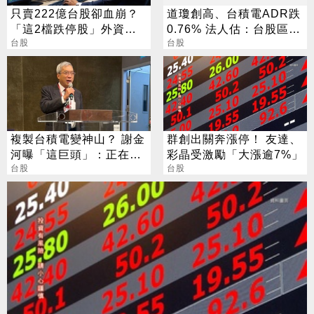
只賣222億台股卻血崩？
道瓊創高、台積電ADR跌
「這2檔跌停股」外資買
0.76% 法人估：台股區間
最多
台股
震盪
台股
複製台積電變神山？ 謝金
群創出關奔漲停！ 友達、
河曝「這巨頭」：正在轉
彩晶受激勵「大漲逾7%」
大人
台股
台股