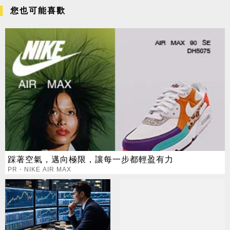
您也可能喜歡
踩著空氣，邁向極限，讓每一步都輕盈有力
PR・NIKE AIR MAX