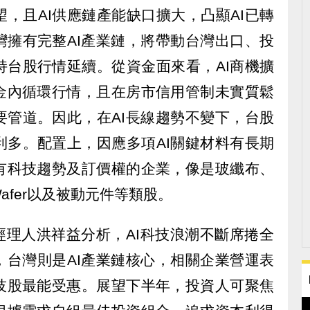
，且AI供應鏈產能缺口擴大，凸顯AI已轉
灣擁有完整AI產業鏈，將帶動台灣出口、投
持台股行情延續。從資金面來看，AI商機擴
金內循環行情，且在房市信用管制未實質鬆
要管道。因此，在AI長線趨勢不變下，台股
利多。配置上，因應多項AI關鍵材料有長期
有科技趨勢及訂價權的企業，像是玻纖布、
afer以及被動元件等類股。
經理人洪祥益分析，AI科技浪潮不斷席捲全
，台灣則是AI產業鏈核心，相關企業營運表
技股最能受惠。展望下半年，投資人可聚焦