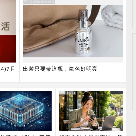
PR
PR・三得利健康網路商店
4)7月
出遊只要帶這瓶，氣色好明亮
PR
PR・鼎新A1