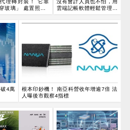
代理轉封裝！ 它靠
沒有會計人員也不怕，用
穿玻璃」 處置照飆2
雲端記帳軟體輕鬆管理公
司財務！
破4萬
根本印鈔機！ 南亞科營收年增逾7倍 法
人曝後市觀察4指標
E AIR MAX