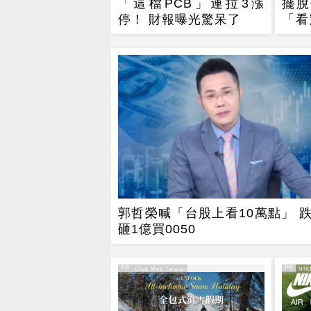
「這檔PCB」連拉3漲
擺脫
停！ 財報曝光驚呆了
「看
漲停
郭哲榮喊「台股上看10萬點」 跌
砸1億買0050
PR
PR
PR・Club Med Taiwan
PR・NIK