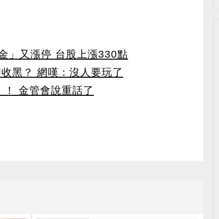
」又漲停 台股上漲330點
卻收黑？ 網嘆：沒人要玩了
」！ 金管會說重話了