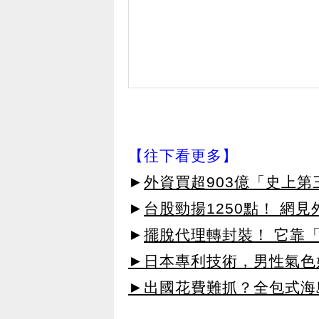
【往下看更多】
►
外資買超903億「史上
►
台股勁揚1250點！ 網
►
擺脫代理轉封裝！ 它靠「
►日本專利技術，男性氣色
►出國花費難抓？全包式海島