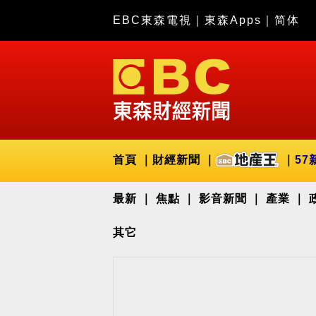
EBC東森電視
｜
東森Apps
｜
简体
首頁
財經新聞
57
最新
焦點
影音新聞
產業
其它