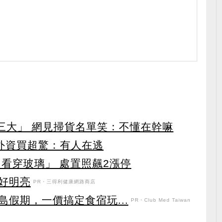
第三大」 網見掃貨名單笑：不懂在幹嘛
見外資買超驚：有人在逃
看穿玻璃」 處置照飆2漲停
好明亮
PR・三得利健康網路商店
假期，一價搞定食宿玩...
PR・Club Med Taiwan