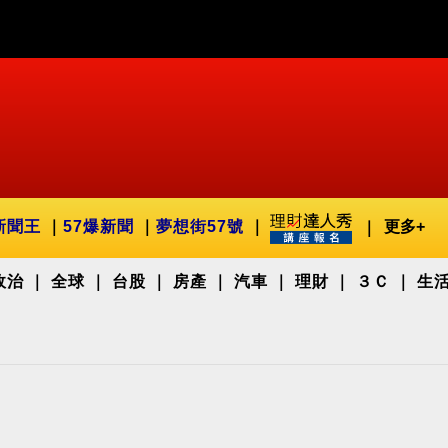
新聞王
57爆新聞
夢想街57號
更多+
政治
全球
台股
房產
汽車
理財
３Ｃ
生