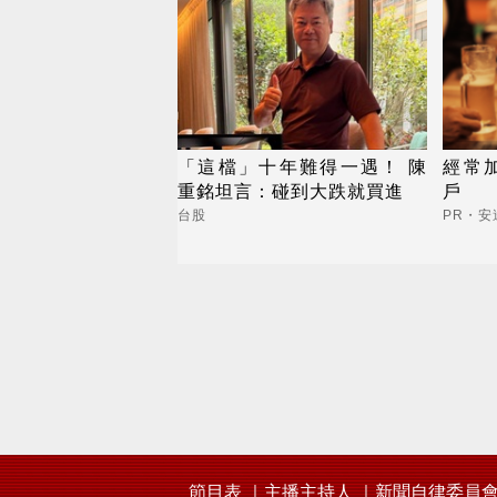
「這檔」十年難得一遇！ 陳
經常
重銘坦言：碰到大跌就買進
戶
台股
PR・安
節目表
主播主持人
新聞自律委員