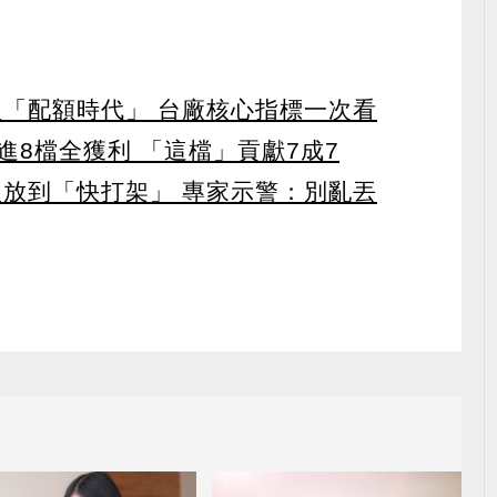
入「配額時代」 台廠核心指標一次看
8檔全獲利 「這檔」貢獻7成7
人放到「快打架」 專家示警：別亂丟