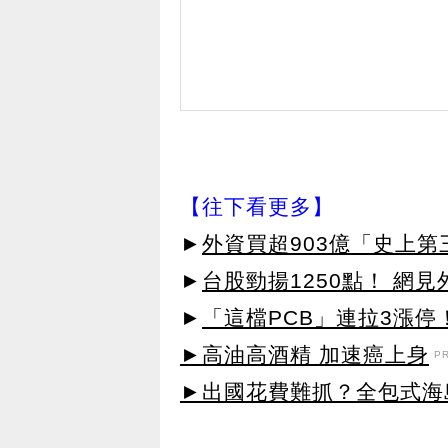
【往下看更多】
►
外資買超903億「史上
►
台股勁揚1250點！ 網
►
「這檔PCB」連拉3漲停
►高油高酒精 加速癌上身
P
►出國花費難抓？全包式海島