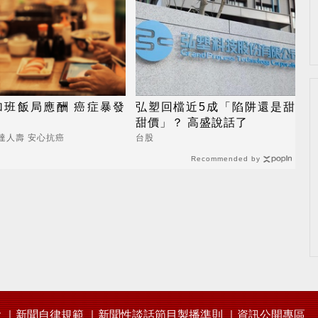
加班飯局應酬 癌症暴發
弘塑回檔近5成「陷阱還是甜
甜價」？ 高盛說話了
達人壽 安心抗癌
台股
Recommended by
會
新聞自律規範
新聞性談話節目製播準則
資訊公開專區