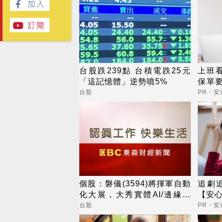
台股跌239點 台積電跌25元
上班看
「這記憶體」逆勢噴5%
保單
睛險
台股
PR・安
個股：磐儀(3594)將揮軍自動
追劇
化大展，大秀實體AI/邊緣運
【安
算/機器人肌肉
台股
PR・安