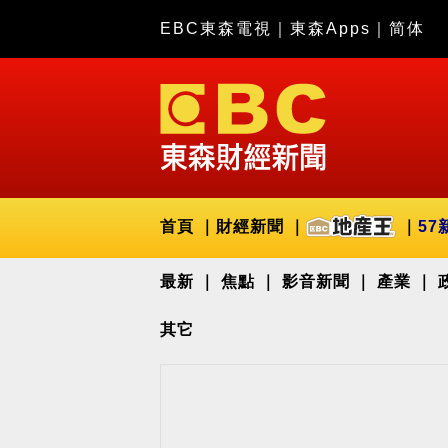
EBC東森電視
｜
東森Apps
｜
简体
首頁
財經新聞
57
最新
焦點
影音新聞
產業
其它