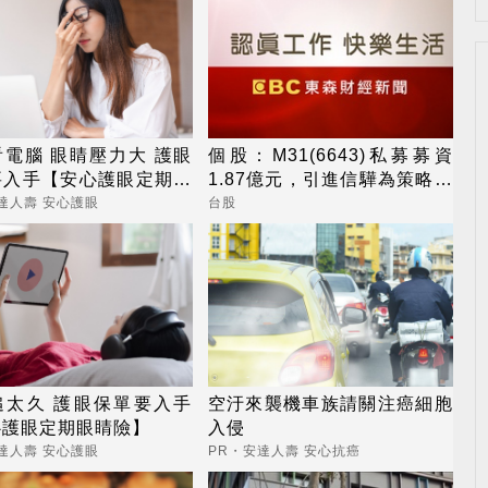
電腦 眼睛壓力大 護眼
個股：M31(6643)私募募資
要入手【安心護眼定期眼
1.87億元，引進信驊為策略性
】
投資人
達人壽 安心護眼
台股
追太久 護眼保單要入手
空汙來襲機車族請關注癌細胞
心護眼定期眼睛險】
入侵
達人壽 安心護眼
PR・安達人壽 安心抗癌