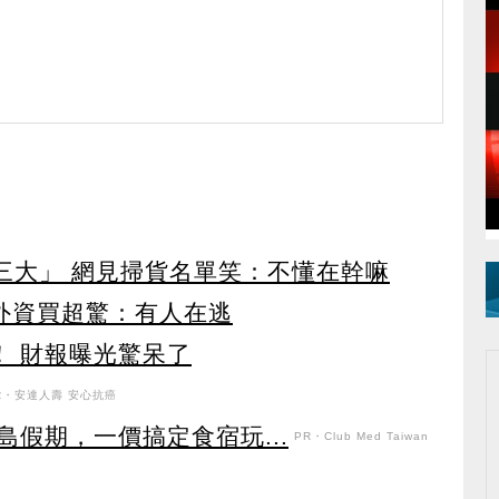
第三大」 網見掃貨名單笑：不懂在幹嘛
見外資買超驚：有人在逃
！ 財報曝光驚呆了
R・安達人壽 安心抗癌
假期，一價搞定食宿玩...
PR・Club Med Taiwan