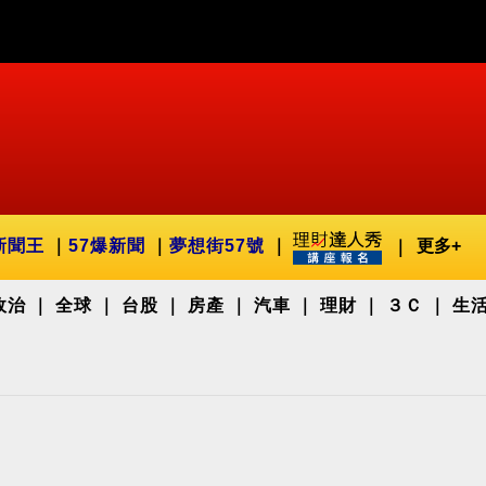
新聞王
57爆新聞
夢想街57號
更多+
政治
全球
台股
房產
汽車
理財
３Ｃ
生