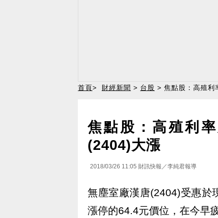
首頁
>
財經新聞
>
台股
> 焦點股：高殖利
焦點股：高殖利率
(2404)大漲
2018/03/26 11:05
財訊快報／李純君報導
無塵室廠漢唐(2404)受
漲停的64.4元價位，在今