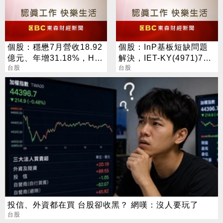
個股：穩懋7月營收18.92
個股：InP基板短缺問題
億元、年增31.18%，H2
解決，IET-KY(4971)7月
旺季到來，雙成長引擎啟
台股
營收1.05億元，重拾成長
台股
動
動能
投信、外資都在買 台股卻收黑？ 網嘆：沒人要玩了
台股