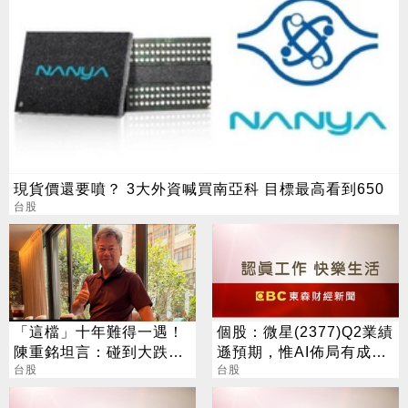
現貨價還要噴？ 3大外資喊買南亞科 目標最高看到650
台股
「這檔」十年難得一遇！
個股：微星(2377)Q2業績
陳重銘坦言：碰到大跌就
遜預期，惟AI佈局有成股
買進
台股
價震盪走多，週一大拉尾
台股
盤