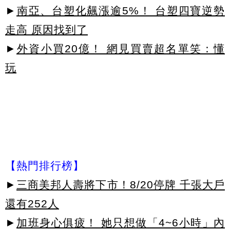
►
南亞、台塑化飆漲逾5%！ 台塑四寶逆勢
走高 原因找到了
►
外資小買20億！ 網見買賣超名單笑：懂
玩
【熱門排行榜】
►
三商美邦人壽將下市！8/20停牌 千張大戶
還有252人
►
加班身心俱疲！ 她只想做「4~6小時」內