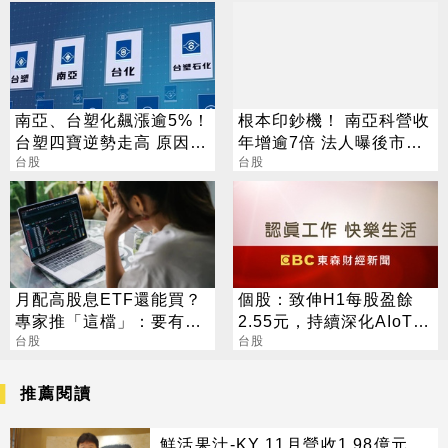
南亞、台塑化飆漲逾5%！
根本印鈔機！ 南亞科營收
台塑四寶逆勢走高 原因找
年增逾7倍 法人曝後市觀
到了
台股
察4指標
台股
月配高股息ETF還能買？
個股：致伸H1每股盈餘
專家推「這檔」：要有耐
2.55元，持續深化AIoT、
心會長大
台股
AI智慧監控、機器人與車
台股
用佈局
推薦閱讀
鮮活果汁-KY 11月營收1.98億元