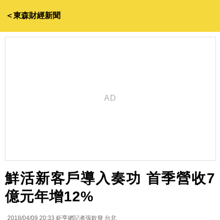
＜東森財經新聞
鮮活新客戶導入奏功 首季營收7
億元年增12%
2018/04/09 20:33
鉅亨網記者張欽發 台北