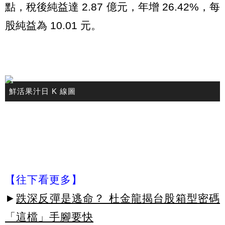
點，稅後純益達 2.87 億元，年增 26.42%，每
股純益為 10.01 元。
鮮活果汁日 K 線圖
【往下看更多】
►
跌深反彈是逃命？ 杜金龍揭台股箱型密碼
「這檔」手腳要快