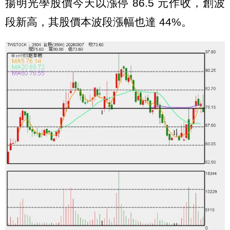
揚明光學股價今天以漲停 86.5 元作收，創波
段新高，其股價本波段漲幅也達 44%。