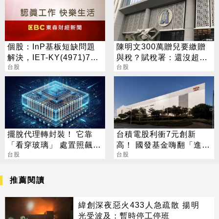
個股：InP基板短缺問題
陳明文300萬贈兒要繳贈
解決，IET-KY(4971)7月
與稅？賦稅署：還沒超過
營收1.05億元，重拾成長
台股
免稅門檻
台股
動能
擺脫代理轉封裝！ 它靠
台積電股利衝7元創新
「看穿玻璃」 處置照飆2
高！ 國發基金嗨翻「進帳
漲停
台股
115億」
台股
推薦閱讀
緯創深夜惡火433人急疏散 揚明
光受波及：暫時停工停班