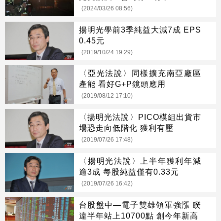
(2024/03/26 08:56)
揚明光學前3季純益大減7成 EPS
0.45元
(2019/10/24 19:29)
〈亞光法說〉同樣擴充南亞廠區
產能 看好G+P鏡頭應用
(2019/08/12 17:10)
〈揚明光法說〉PICO模組出貨市
場恐走向低階化 獲利有壓
(2019/07/26 17:48)
〈揚明光法說〉上半年獲利年減
逾3成 每股純益僅有0.33元
(2019/07/26 16:42)
台股盤中—電子雙雄領軍強漲 睽
違半年站上10700點 創今年新高