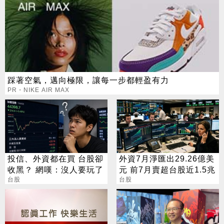
踩著空氣，邁向極限，讓每一步都輕盈有力
PR・NIKE AIR MAX
投信、外資都在買 台股卻
外資7月淨匯出29.26億美
收黑？ 網嘆：沒人要玩了
元 前7月賣超台股近1.5兆
台股
台股