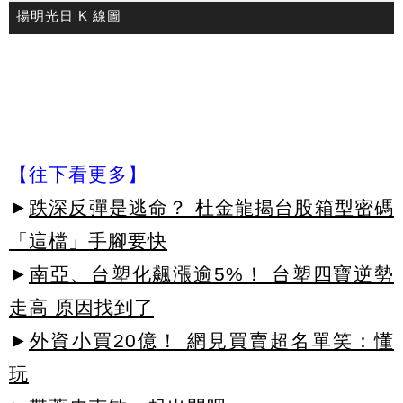
揚明光日 K 線圖
【往下看更多】
►
跌深反彈是逃命？ 杜金龍揭台股箱型密碼
「這檔」手腳要快
►
南亞、台塑化飆漲逾5%！ 台塑四寶逆勢
走高 原因找到了
►
外資小買20億！ 網見買賣超名單笑：懂
玩