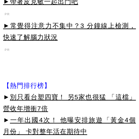
►帶著皮克敏一起出門吧
PR
►常覺得注意力不集中？3 分鐘線上檢測，
快速了解腦力狀況
PR
【熱門排行榜】
►
別只看台塑四寶！ 另5家也很猛 「這檔」
營收年增衝7倍
►
一年出國4次！ 他曝安排旅遊「黃金4個
月份」 卡對整年活在期待中