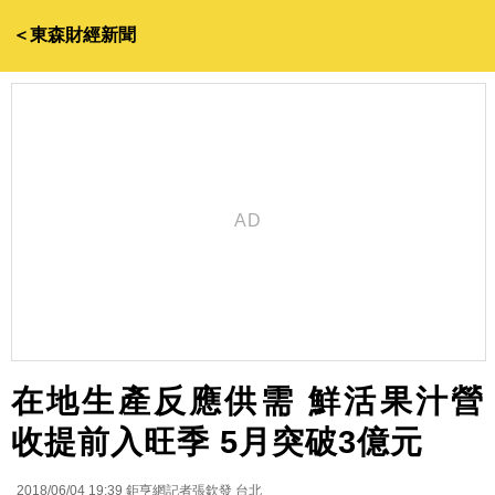
＜東森財經新聞
在地生產反應供需 鮮活果汁營
收提前入旺季 5月突破3億元
2018/06/04 19:39
鉅亨網記者張欽發 台北