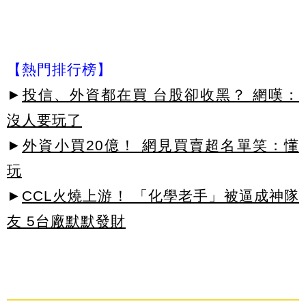
【熱門排行榜】
►
投信、外資都在買 台股卻收黑？ 網嘆：
沒人要玩了
►
外資小買20億！ 網見買賣超名單笑：懂
玩
►
CCL火燒上游！ 「化學老手」被逼成神隊
友 5台廠默默發財