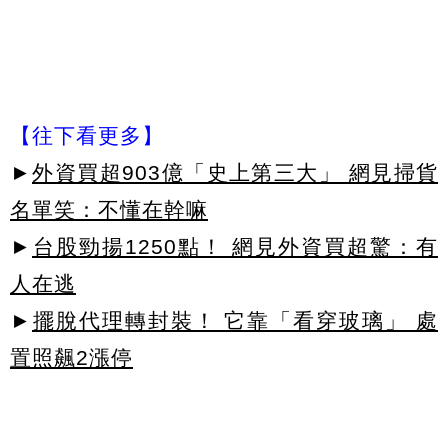
【往下看更多】
►
外資買超903億「史上第三大」 網見掃貨
名單笑：不懂在幹嘛
►
台股勁揚1250點！ 網見外資買超驚：有
人在逃
►
擺脫代理轉封裝！ 它靠「看穿玻璃」 處
置照飆2漲停