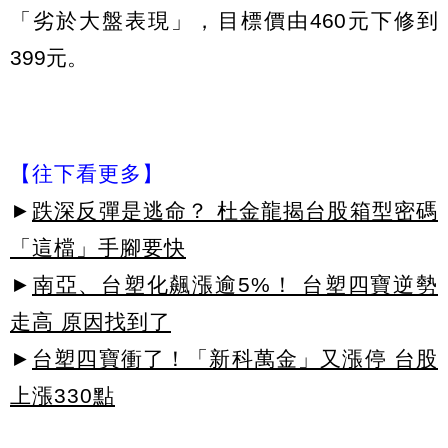
「劣於大盤表現」，目標價由460元下修到
399元。
【往下看更多】
►
跌深反彈是逃命？ 杜金龍揭台股箱型密碼
「這檔」手腳要快
►
南亞、台塑化飆漲逾5%！ 台塑四寶逆勢
走高 原因找到了
►
台塑四寶衝了！「新科萬金」又漲停 台股
上漲330點