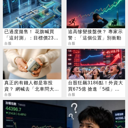
已過度拋售！ 花旗喊買
追高慘變接盤俠？ 專家示
「這封測」：目標價230
警：「這個位置」別衝動
元
台股
台股
真正的有錢人都是靠投
台股狂飆3186點！外資大
資？ 網喊去「北車問大
買675億 搶進「5檔」
師」：保證專業
台股
ETF
台股