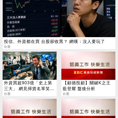
投信、外資都在買 台股卻收黑？ 網嘆：沒人要玩了
台股
外資買超903億「史上第
【顧德投顧】關鍵K之王
三大」 網見掃貨名單笑：
藍登耀 盤後分析
不懂在幹嘛
台股
台股