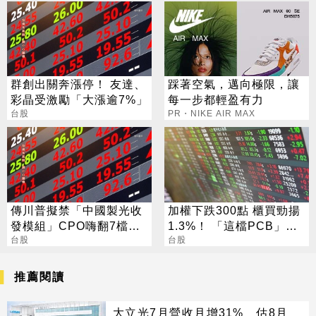
群創出關奔漲停！ 友達、
踩著空氣，邁向極限，讓
彩晶受激勵「大漲逾7%」
每一步都輕盈有力
台股
PR・NIKE AIR MAX
傳川普擬禁「中國製光收
加權下跌300點 櫃買勁揚
發模組」CPO嗨翻7檔攻
1.3%！ 「這檔PCB」連3
漲停
台股
天漲停
台股
推薦閱讀
大立光7月營收月增31% 估8月