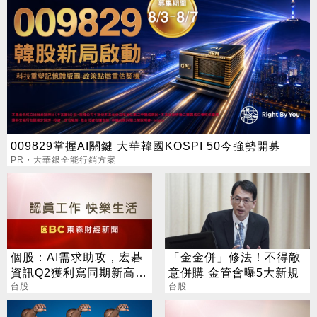
009829掌握AI關鍵 大華韓國KOSPI 50今強勢開募
PR・大華銀全能行銷方案
個股：AI需求助攻，宏碁
「金金併」修法！不得敵
資訊Q2獲利寫同期新高，
意併購 金管會曝5大新規
H1每股盈餘創高達9.49元
台股
台股