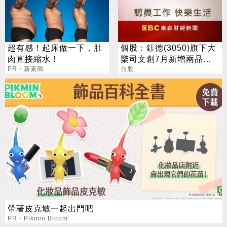
超有感！起床做一下，肚
個股：鈺德(3050)旗下大
肉直接縮水！
樂司文創7月新增兩品
PR・新素簡
牌，營收朝6.1億元邁進
台股
帶著皮克敏一起出門吧
PR・Pikmin Bloom