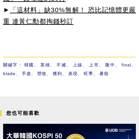
►
「這材料」缺30%無解！ 恐比記憶體更嚴
重 連黃仁勳都掏錢秒訂
關鍵字：
韓國
、
英雄
、
不滅
、
上線
、
上市
、
隆中
、
final
、
blade
、
手遊
、
營收
、
獲利
、
表現
、
旺季
、
暑假
您也可能喜歡