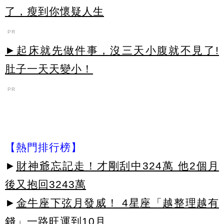
了，瘦到你懷疑人生
PR
►起床就先做件事，沒三天小腹就不見了!
肚子一天天變小！
PR
【熱門排行榜】
►
財神爺忘記走！才剛刮中324萬 他2個月
後又抱回3243萬
►
金牛座下弦月發威！ 4星座「越整理越有
錢」一路旺運到10月