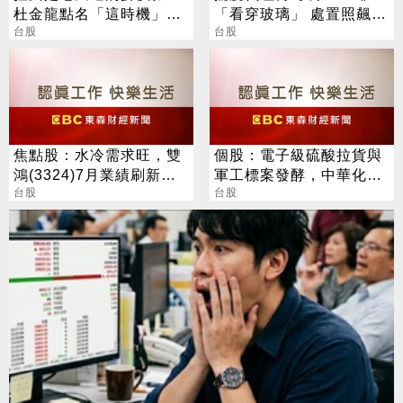
杜金龍點名「這時機」：
「看穿玻璃」 處置照飆2
台股衝6萬
台股
漲停
台股
焦點股：水冷需求旺，雙
個股：電子級硫酸拉貨與
鴻(3324)7月業績刷新紀
軍工標案發酵，中華化
錄，今股價噴漲停
台股
(1727)下半年營運衝高峰
台股