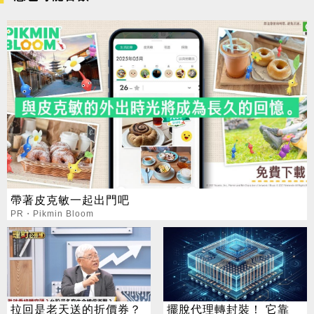
帶著皮克敏一起出門吧
PR・Pikmin Bloom
拉回是老天送的折價券？
擺脫代理轉封裝！ 它靠