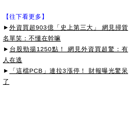
【往下看更多】
►
外資買超903億「史上第三大」 網見掃貨
名單笑：不懂在幹嘛
►
台股勁揚1250點！ 網見外資買超驚：有
人在逃
►
「這檔PCB」連拉3漲停！ 財報曝光驚呆
了