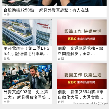
台股勁揚1250點！ 網見外資買超驚：有人在逃
台股
華邦電超狂！第二季EPS
個股：光通訊需求強＋缺
5.4元 記憶體毛利率飆至
料問題解決，全新
70.3%
台股
(2455)7月營收創高、重
台股
拾成長動能
外資買超903億「史上第
個股：磐儀(3594)將揮軍
三大」 網見掃貨名單笑：
自動化大展，大秀實體AI/
不懂在幹嘛
台股
邊緣運算/機器人肌肉
台股
Recommended by