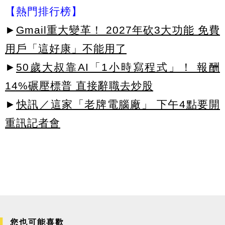
【熱門排行榜】
►
Gmail重大變革！ 2027年砍3大功能 免費
用戶「這好康」不能用了
►
50歲大叔靠AI「1小時寫程式」！ 報酬
14%碾壓標普 直接辭職去炒股
►
快訊／這家「老牌電腦廠」 下午4點要開
重訊記者會
您也可能喜歡