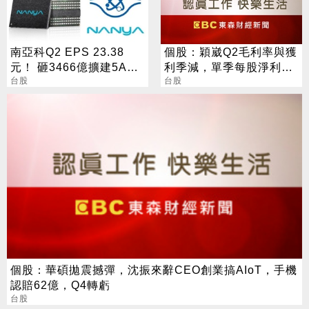
南亞科Q2 EPS 23.38
個股：穎崴Q2毛利率與獲
元！ 砸3466億擴建5A新
利季減，單季每股淨利
廠 今年資本支出增至697
台股
18.7元，Q3有新產能估業
台股
億
績續強
個股：華碩拋震撼彈，沈振來辭CEO創業搞AIoT，手機
認賠62億，Q4轉虧
台股