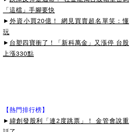
「這檔」手腳要快
►
外資小買20億！ 網見買賣超名單笑：懂
玩
►
台塑四寶衝了！「新科萬金」又漲停 台股
上漲330點
【熱門排行榜】
►
緯創發股利「連2度跳票」！ 金管會說重
話了