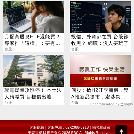
月配高股息ETF還能買？
投信、外資都在買 台股卻
專家推「這檔」：要有耐
收黑？ 網嘆：沒人要玩了
心會長大
台股
台股
聯電爆量攻漲停！ 本土法
個股：搶H2旺季商機，雙
人續喊買 目標價出爐
A推新品搶市，宏碁祭出
台股
可翻轉觸控NB，華碩推聯
台股
Recommended by
名顯卡
客服信箱
｜客服專線：02-2388-5918｜
隱私權政策
東森電視 版權所有 © 2026 EBC All Rights Reserved.