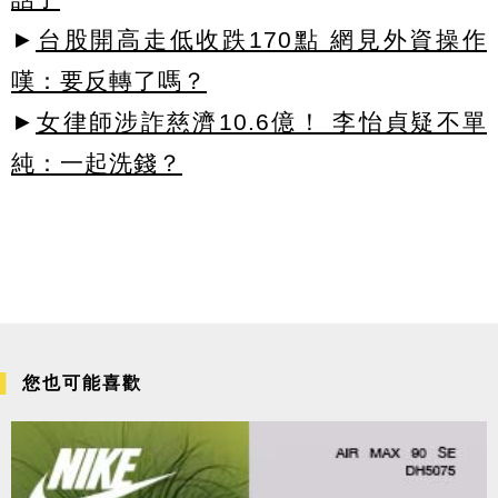
►
台股開高走低收跌170點 網見外資操作
嘆：要反轉了嗎？
►
女律師涉詐慈濟10.6億！ 李怡貞疑不單
純：一起洗錢？
您也可能喜歡