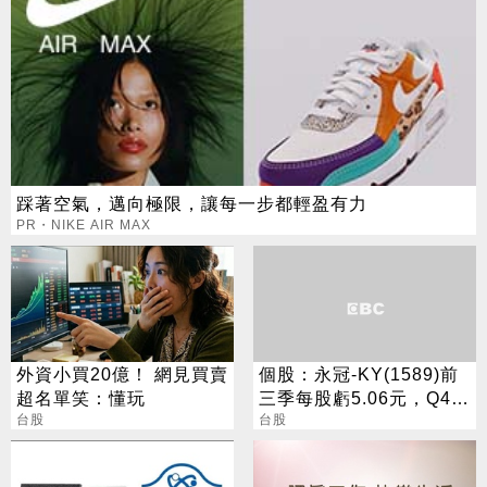
踩著空氣，邁向極限，讓每一步都輕盈有力
PR・NIKE AIR MAX
外資小買20億！ 網見買賣
個股：永冠-KY(1589)前
超名單笑：懂玩
三季每股虧5.06元，Q4去
台股
化庫存加速應收帳款回籠
台股