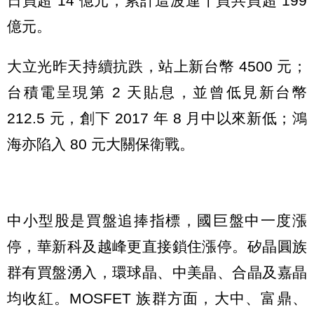
日買超 14 億元，累計這波連十買共買超 199
億元。
大立光昨天持續抗跌，站上新台幣 4500 元；
台積電呈現第 2 天貼息，並曾低見新台幣
212.5 元，創下 2017 年 8 月中以來新低；鴻
海亦陷入 80 元大關保衛戰。
中小型股是買盤追捧指標，國巨盤中一度漲
停，華新科及越峰更直接鎖住漲停。矽晶圓族
群有買盤湧入，環球晶、中美晶、合晶及嘉晶
均收紅。MOSFET 族群方面，大中、富鼎、