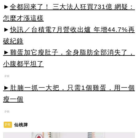
►
全都回來了！ 三大法人狂買731億 網疑：
怎麼才漲這樣
►
快訊／台積電7月營收出爐 年增44.7%再
破紀錄
►雞蛋加它瘦肚子，全身脂肪全部消失了，
小腹都平坦了
PR
►肚腩一抓一大把，只需1個雞蛋，用一個
瘦一個
PR
仙桃牌
PR