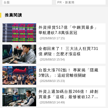
70.3%
台股
肚囊，瘦出小蠻腰
PR・新素簡
推薦閱讀
外資掃貨517億「中鋼買最多」
華航遭砍7.8萬張居冠
(2026/08/10 17:15)
全都回來了！ 三大法人狂買731
億 網疑：怎麼才漲這樣
(2026/08/10 15:54)
台股大漲702點！ 專家揭「隱藏
3警訊」：這組背離很關鍵
(2026/08/10 15:23)
外資上週加碼台股266億！ 緯創
買最多「這檔」最慘被砍12.7萬
張
(2026/08/10 14:49)