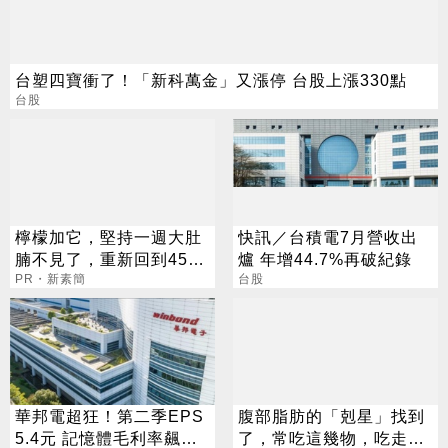
台塑四寶衝了！「新科萬金」又漲停 台股上漲330點
台股
檸檬加它，堅持一週大肚
快訊／台積電7月營收出
腩不見了，重新回到45公
爐 年增44.7%再破紀錄
斤
PR・新素簡
台股
華邦電超狂！第二季EPS
腹部脂肪的「剋星」找到
5.4元 記憶體毛利率飆至
了，常吃這幾物，吃走大