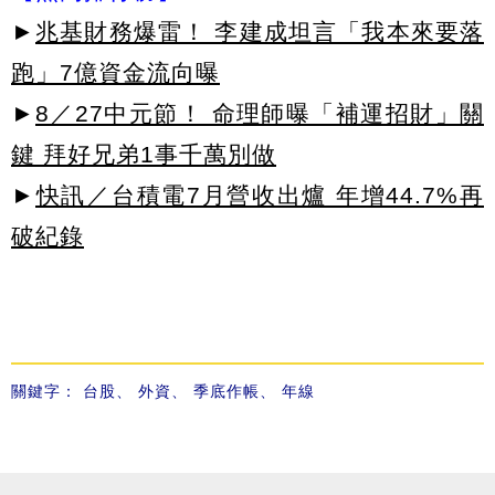
►
兆基財務爆雷！ 李建成坦言「我本來要落
跑」7億資金流向曝
►
8／27中元節！ 命理師曝「補運招財」關
鍵 拜好兄弟1事千萬別做
►
快訊／台積電7月營收出爐 年增44.7%再
破紀錄
關鍵字：
台股
、
外資
、
季底作帳
、
年線