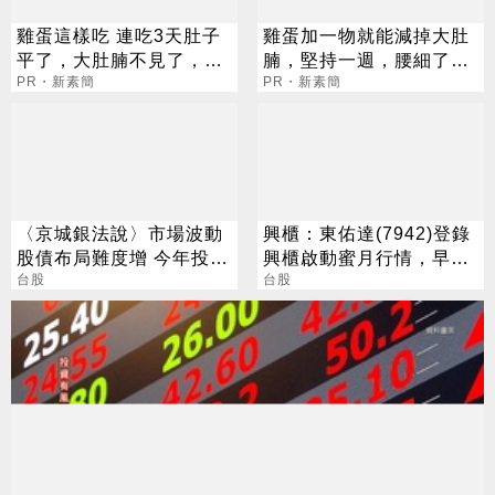
雞蛋這樣吃 連吃3天肚子
雞蛋加一物就能減掉大肚
平了，大肚腩不見了，脂
腩，堅持一週，腰細了，
肪沒了！
PR・新素簡
瘦到你懷疑人生！
PR・新素簡
〈京城銀法說〉市場波動
興櫃：東佑達(7942)登錄
股債布局難度增 今年投資
興櫃啟動蜜月行情，早盤
會掌握一大原則
台股
一度大漲186%
台股