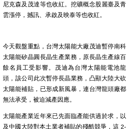
尼克森及茂達等也收紅。挖礦概念股麗臺及青
雲漲停，撼訊、承啟及映泰等也收紅。
今天觀盤重點，台灣太陽能大廠茂迪暫停南科
太陽能矽晶圓長晶生產業務，原長晶生產線百
餘名員工受影響。茂迪為台灣太陽能電池龍
頭，該公司此次暫停長晶業務，凸顯大陸大砍
太陽能補貼，已形成新風暴，連台灣龍頭廠都
無法承受，被迫減產因應。
太陽能產業近年來已先面臨產能供過於求，以
及中國大陸對本土業者補貼的殘酷競爭，這 2-