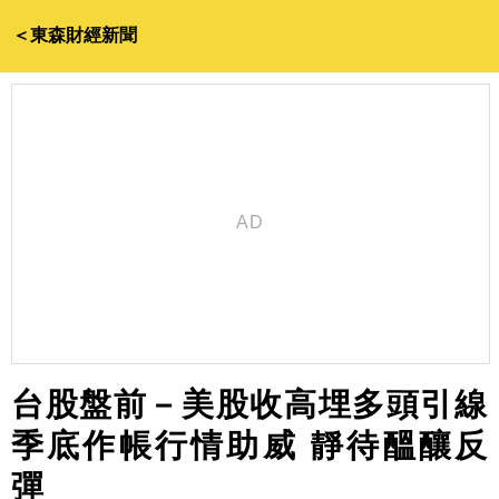
＜東森財經新聞
台股盤前－美股收高埋多頭引線
季底作帳行情助威 靜待醞釀反
彈