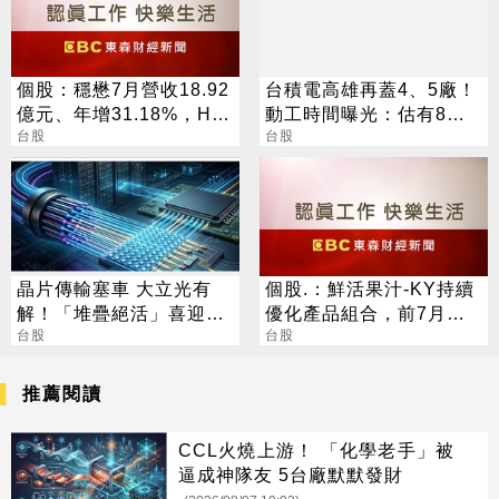
個股：穩懋7月營收18.92
台積電高雄再蓋4、5廠！
億元、年增31.18%，H2
動工時間曝光：估有8千
旺季到來，雙成長引擎啟
台股
員工
台股
動
晶片傳輸塞車 大立光有
個股.：鮮活果汁-KY持續
解！「堆疊絕活」喜迎第
優化產品組合，前7月營
二成長曲線
台股
收年增率41.87%、創同
台股
期新高
推薦閱讀
CCL火燒上游！ 「化學老手」被
逼成神隊友 5台廠默默發財