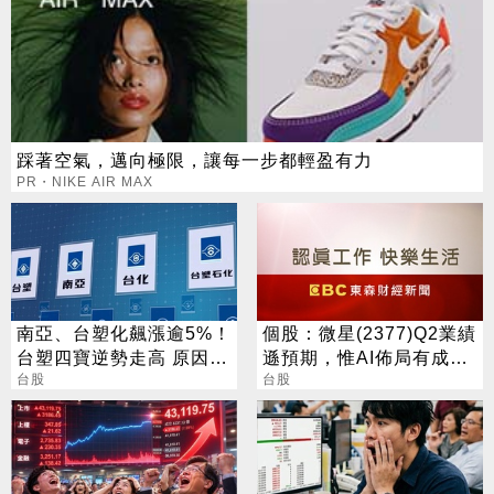
踩著空氣，邁向極限，讓每一步都輕盈有力
PR・NIKE AIR MAX
南亞、台塑化飆漲逾5%！
個股：微星(2377)Q2業績
台塑四寶逆勢走高 原因找
遜預期，惟AI佈局有成股
到了
台股
價震盪走多，週一大拉尾
台股
盤