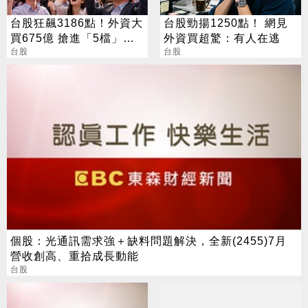
台股狂飆3186點！外資大
台股勁揚1250點！ 網見
買675億 搶進「5檔」
外資買超驚：有人在逃
ETF
台股
台股
個股：光通訊需求強＋缺料問題解決，全新(2455)7月
營收創高、重拾成長動能
台股