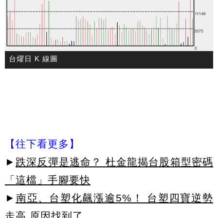
台燿日 K 線圖
【往下看更多】
►
跌深反彈是逃命？ 杜金龍揭台股箱型密碼
「這檔」手腳要快
►
南亞、台塑化飆漲逾5%！ 台塑四寶逆勢
走高 原因找到了