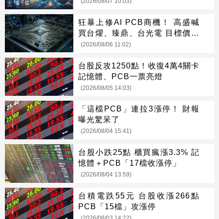
(2026/08/07 10:03)
狂暴上修AI PCB商機！ 高盛喊
買台燿、臻鼎、台光電 目標價曝
光
(2026/08/06 11:02)
台股反攻1250點！收復4萬4關卡
記憶體、PCB一票亮燈
(2026/08/05 14:03)
「這檔PCB」連拉3漲停！ 財報
曝光驚呆了
(2026/08/04 15:41)
台股小跌25點 櫃買瘋漲3.3% 記
憶體＋PCB「17檔收漲停」
(2026/08/04 13:59)
台積電跌55元 台股收漲266點
PCB「15檔」攻漲停
(2026/08/03 14:22)