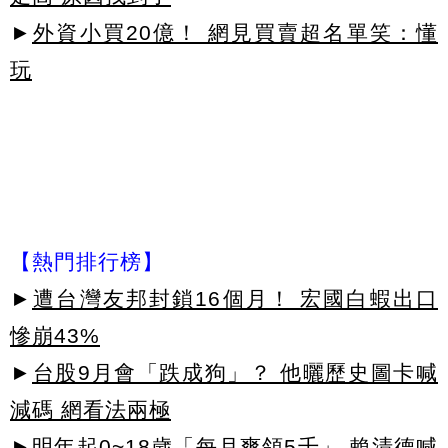
►
外資小買20億！ 網見買賣超名單笑：懂
玩
【熱門排行榜】
►
遭台灣友邦封鎖16個月！ 宏國白蝦出口
慘崩43%
►
台股9月會「跌成狗」？ 他曬歷史圖卡喊
減碼 網看法兩極
►
明年起0~18歲「每月爽領5千」 賴清德喊