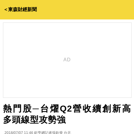
＜東森財經新聞
熱門股─台燿Q2營收續創新高
多頭線型攻勢強
2018/07/07 11:46
鉅亨網記者張欽發 台北