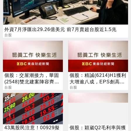
外資7月淨匯出29.26億美元 前7月賣超台股近1.5兆
台股
個股：交屋潮接力，華固
個股：精誠(6214)H1獲利
(2548)雙北建案陣容齊
大增逾八成，EPS創高達
發，下半年營運攀高峰
台股
6.15元，H2強攻AI與全球
台股
IT服務
43萬股民注意！00929擬
個股：穎崴Q2毛利率與獲