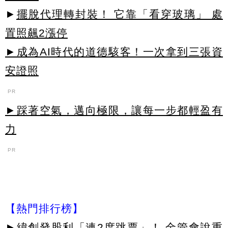
►
擺脫代理轉封裝！ 它靠「看穿玻璃」 處
置照飆2漲停
►成為AI時代的道德駭客！一次拿到三張資
安證照
PR
►踩著空氣，邁向極限，讓每一步都輕盈有
力
PR
【熱門排行榜】
►
緯創發股利「連2度跳票」！ 金管會說重