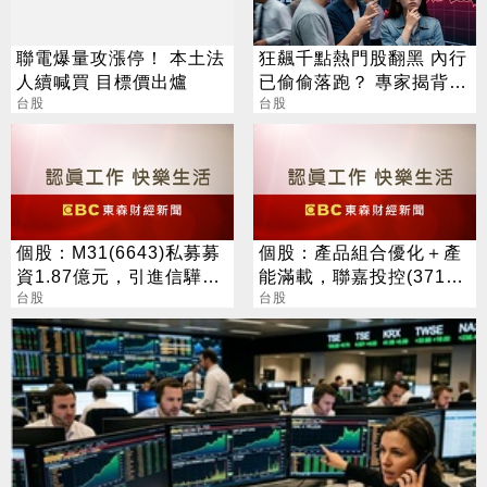
聯電爆量攻漲停！ 本土法
狂飆千點熱門股翻黑 內行
人續喊買 目標價出爐
已偷偷落跑？ 專家揭背後
台股
警訊
台股
個股：M31(6643)私募募
個股：產品組合優化＋產
資1.87億元，引進信驊為
能滿載，聯嘉投控(3717)
策略性投資人
台股
上半年營收及獲利創同期
台股
高