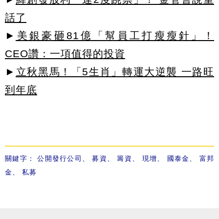
話了
►
美銀豪砸81億「幫員工打瘦瘦針」！
CEO讚：一項值得的投資
►
立秋黑馬！「5生肖」轉運大逆襲 一路旺
到年底
關鍵字：
公開發行公司
、
募資
、
籌資
、
現增
、
國泰金
、
富邦
金
、
私募