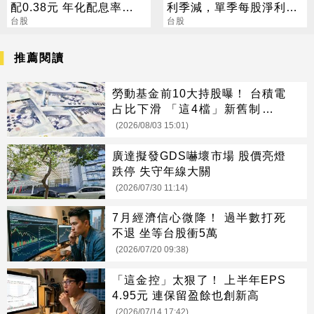
配0.38元 年化配息率
利季減，單季每股淨利
16.5%
台股
18.7元，Q3有新產能估業
台股
績續強
推薦閱讀
勞動基金前10大持股曝！ 台積電
占比下滑 「這4檔」新舊制全上
榜
(2026/08/03 15:01)
廣達擬發GDS嚇壞市場 股價亮燈
跌停 失守年線大關
(2026/07/30 11:14)
7月經濟信心微降！ 過半數打死
不退 坐等台股衝5萬
(2026/07/20 09:38)
「這金控」太狠了！ 上半年EPS
4.95元 連保留盈餘也創新高
(2026/07/14 17:42)