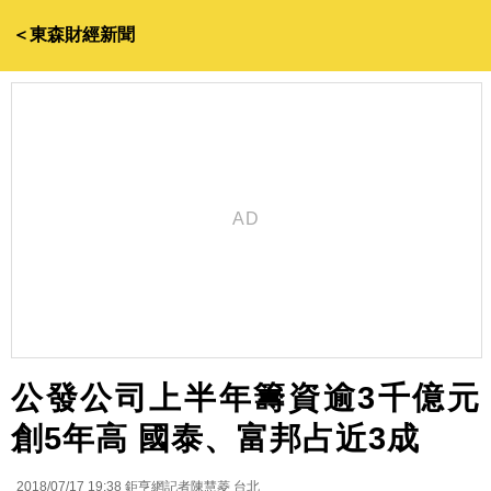
＜東森財經新聞
公發公司上半年籌資逾3千億元
創5年高 國泰、富邦占近3成
2018/07/17 19:38
鉅亨網記者陳慧菱 台北