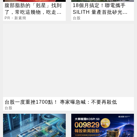
腹部脂肪的「剋星」找到
18個月搞定！聯電攜手
了，常吃這幾物，吃走大
SILITH 量產首批矽光子
肚囊，瘦出小蠻腰
PR・新素簡
晶圓
台股
台股一度重挫1700點！ 專家曝急喊：不要再殺低
台股