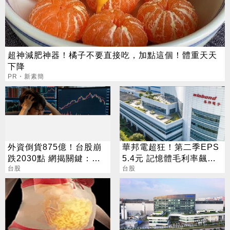
超神減肥神器！橘子不要直接吃，加點這個！體重天天
下降
PR・新素簡
外資倒貨875億！台股崩
華邦電超狂！第二季EPS
跌2030點 網揭關鍵：沒
5.4元 記憶體毛利率飆至
人接
台股
70.3%
台股