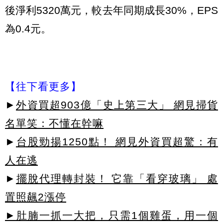
後淨利5320萬元，較去年同期成長30%，EPS
為0.4元。
【往下看更多】
►
外資買超903億「史上第三大」 網見掃貨
名單笑：不懂在幹嘛
►
台股勁揚1250點！ 網見外資買超驚：有
人在逃
►
擺脫代理轉封裝！ 它靠「看穿玻璃」 處
置照飆2漲停
►肚腩一抓一大把，只需1個雞蛋，用一個