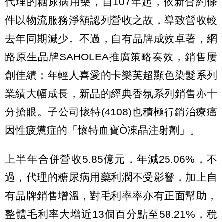
代理的糖尿病用藥，自107年起，依新合約條
件以物流服務淨額認列營收之故，導致營收較
去年同期減少。不過，自有品牌成效卓著，網
路原生品牌SAHOLEA推廣策略奏效，銷售屢
創佳績；年輕人喜愛的卡樂芙超顯色染髮系列
業績大幅成長，新品的經典香氛系列銷售亦十
分搶眼。子公司懷特(4108)也積極行銷治療癌
因性疲憊症的「懷特血寶Ò凍晶注射劑」。
上半年合併營收5.85億元，年減25.06%，不
過，代理的糖尿病用藥利潤不受影響，加上自
有品牌銷售增溫，對毛利率率亦有正面幫助，
整體毛利率大增近13個百分點至58.21%，稅