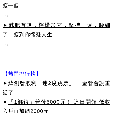
瘦一個
PR
►減肥首選，檸檬加它，堅持一週，腰細
了，瘦到你懷疑人生
PR
【熱門排行榜】
►
緯創發股利「連2度跳票」！ 金管會說重
話了
►
「1鄉鎮」普發5000元！ 這日開領 低收
入戶再加碼2000元