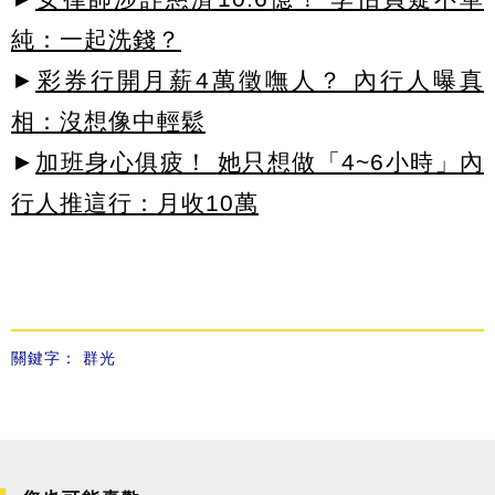
純：一起洗錢？
►
彩券行開月薪4萬徵嘸人？ 內行人曝真
相：沒想像中輕鬆
►
加班身心俱疲！ 她只想做「4~6小時」內
行人推這行：月收10萬
關鍵字：
群光