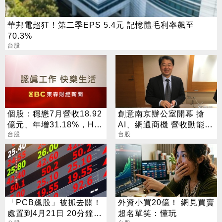
華邦電超狂！第二季EPS 5.4元 記憶體毛利率飆至
70.3%
台股
個股：穩懋7月營收18.92
創意南京辦公室開幕 搶
億元、年增31.18%，H2
AI、網通商機 營收動能看
旺季到來，雙成長引擎啟
台股
增
台股
動
「PCB飆股」被抓去關！
外資小買20億！ 網見買賣
處置到4月21日 20分鐘搓
超名單笑：懂玩