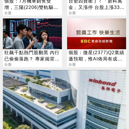
個股：7月機車銷售雙
台塑四寶衝了！「新科萬
增，三陽(2206)雙軌驅動
金」又漲停 台股上漲330
46.2%市占率居冠
台股
點
台股
狂飆千點熱門股翻黑 內行
個股：微星(2377)Q2業績
已偷偷落跑？ 專家揭背後
遜預期，惟AI佈局有成股
警訊
台股
價震盪走多，週一大拉尾
台股
盤