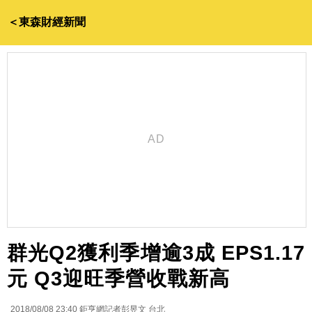
＜東森財經新聞
群光Q2獲利季增逾3成 EPS1.17
元 Q3迎旺季營收戰新高
2018/08/08 23:40
鉅亨網記者彭昱文 台北