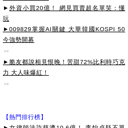
►
外資小買20億！ 網見買賣超名單笑：懂
玩
►009829掌握AI關鍵 大華韓國KOSPI 50
今強勢開募
PR
►脆友都說相見恨晚！苦甜72%比利時巧克
力 大人味爆紅！
PR
【熱門排行榜】
►
女律師涉詐慈濟10.6億！ 李怡貞疑不單