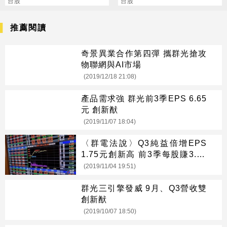
合一次
台股
台股
推薦閱讀
奇景異業合作第四彈 攜群光搶攻
物聯網與AI市場
(2019/12/18 21:08)
產品需求強 群光前3季EPS 6.65
元 創新猷
(2019/11/07 18:04)
〈群電法說〉Q3純益倍增EPS
1.75元創新高 前3季每股賺3.49
元超越去年全年
(2019/11/04 19:51)
群光三引擎發威 9月、Q3營收雙
創新猷
(2019/10/07 18:50)