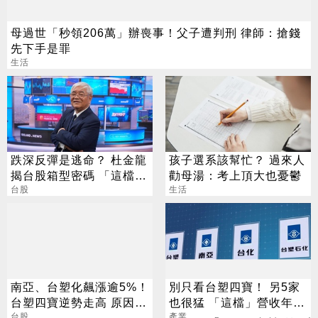
母過世「秒領206萬」辦喪事！父子遭判刑 律師：搶錢
先下手是罪
生活
跌深反彈是逃命？ 杜金龍
孩子選系該幫忙？ 過來人
揭台股箱型密碼 「這檔」
勸母湯：考上頂大也憂鬱
手腳要快
台股
生活
南亞、台塑化飆漲逾5%！
別只看台塑四寶！ 另5家
台塑四寶逆勢走高 原因找
也很猛 「這檔」營收年增
到了
台股
衝7倍
產業