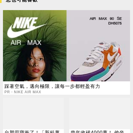
踩著空氣，邁向極限，讓每一步都輕盈有力
PR・NIKE AIR MAX
台塑四寶衝了！「新科萬
曾年收破4000萬！ 他坐