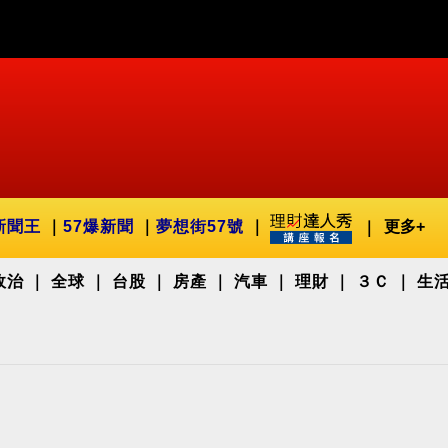
新聞王
57爆新聞
夢想街57號
更多+
政治
全球
台股
房產
汽車
理財
３Ｃ
生