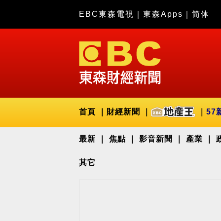
EBC東森電視
｜
東森Apps
｜
简体
首頁
財經新聞
57
最新
焦點
影音新聞
產業
其它