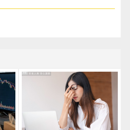
PR
PR・安達人壽 安心護眼