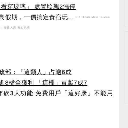
看穿玻璃」 處置照飆2漲停
假期，一價搞定食宿玩...
PR・Club Med Taiwan
R・安達人壽 安心抗癌
政部：「這類人」占逾6成
8檔全獲利 「這檔」貢獻7成7
27年砍3大功能 免費用戶「這好康」不能用