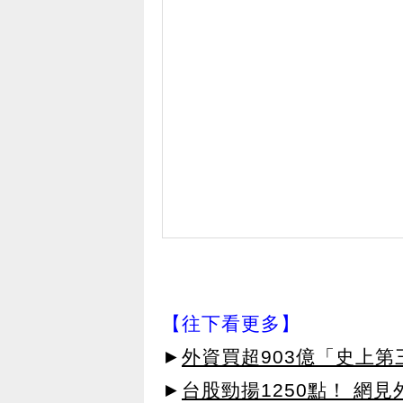
【往下看更多】
►
外資買超903億「史上
►
台股勁揚1250點！ 網