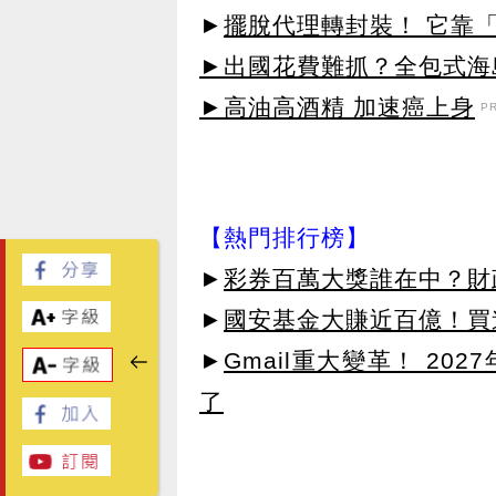
►
擺脫代理轉封裝！ 它靠「
►出國花費難抓？全包式海島
►高油高酒精 加速癌上身
P
【熱門排行榜】
►
彩券百萬大獎誰在中？財
►
國安基金大賺近百億！買進
►
Gmail重大變革！ 20
了