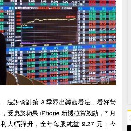
 季轉盈，法說會對第 3 季釋出樂觀看法，看好營
受惠於蘋果 iPhone 新機拉貨啟動，7 月
大幅彈升，全年每股純益 9.27 元；今