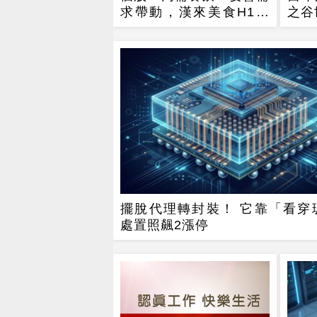
求帶動，漢來美食H1每
之谷
股大賺9.21元，逼近去年
全年
擺脫代理轉封裝！ 它靠「看穿
處置照飆2漲停