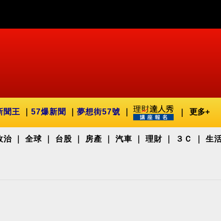
新聞王
57爆新聞
夢想街57號
更多+
政治
全球
台股
房產
汽車
理財
３Ｃ
生