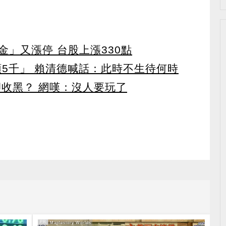
」又漲停 台股上漲330點
領5千」 賴清德喊話：此時不生待何時
卻收黑？ 網嘆：沒人要玩了
PR
PR・Maplestory Worlds