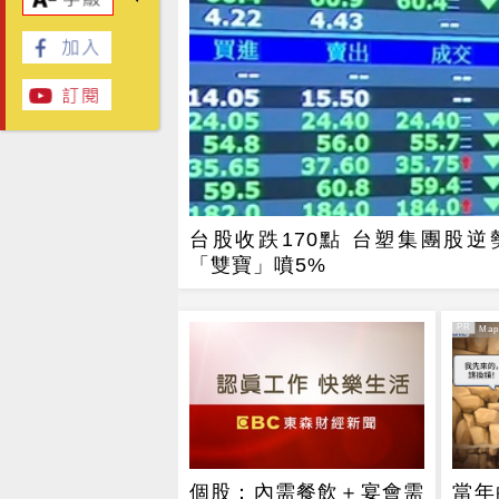
台股收跌170點 台塑集團股逆
「雙寶」噴5%
PR
PR・Mapl
個股：內需餐飲＋宴會需
當年