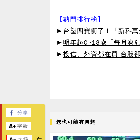
【熱門排行榜】
►
台塑四寶衝了！「新科萬金
►
明年起0~18歲「每月爽
►
投信、外資都在買 台股
您也可能有興趣