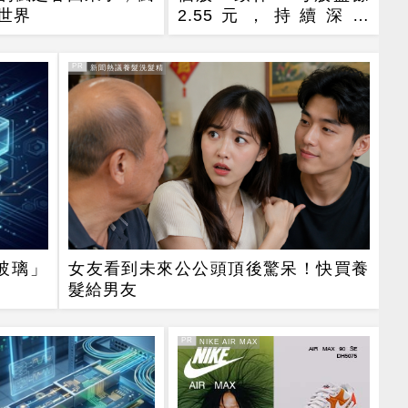
世界
2.55元，持續深化
AIoT、AI智慧監控、機
器人與車用佈局
PR
PR・新聞熱議養髮洗髮精
玻璃」
女友看到未來公公頭頂後驚呆！快買養
髮給男友
PR
PR・NIKE AIR MAX