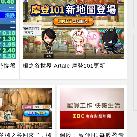
勢撐盤
楓之谷世界 Artale 摩登101更新
estory Worlds
的楓之谷回來了，楓
個股：致伸H1每股盈餘