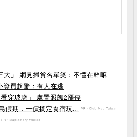
第三大」 網見掃貨名單笑：不懂在幹嘛
見外資買超驚：有人在逃
看穿玻璃」 處置照飆2漲停
假期，一價搞定食宿玩...
PR・Club Med Taiwan
PR・Maplestory Worlds