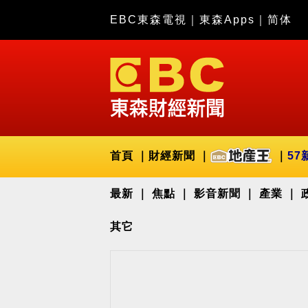
EBC東森電視
｜
東森Apps
｜
简体
首頁
財經新聞
57
最新
焦點
影音新聞
產業
其它