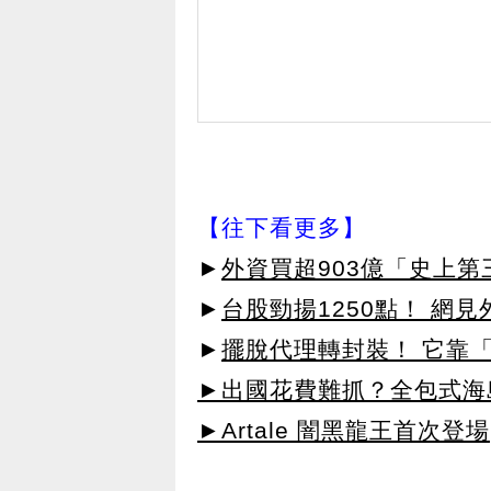
【往下看更多】
►
外資買超903億「史上
►
台股勁揚1250點！ 網
►
擺脫代理轉封裝！ 它靠「
►出國花費難抓？全包式海島
►Artale 闇黑龍王首次登場