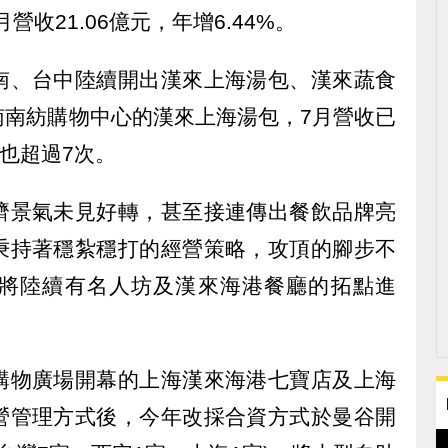
月營收21.06億元，年增6.44%。
南、台中陸續開出漢來上海湯包、漢來蔬食
南南紡購物中心的漢來上海湯包，7月營收已
率也超過7次。
濟景氣未見好轉，甚至接連傳出餐飲品牌亮
秉持著穩紮穩打的經營策略，攻頂的腳步不
將陸續有名人坊及漢來海港餐廳的拓點進
購物廣場開幕的上海漢來海港七寶店及上海
營管理方式後，今年改採合資方式於曼谷開