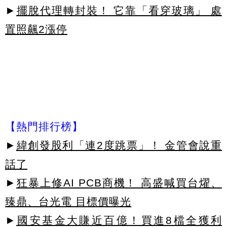
►
擺脫代理轉封裝！ 它靠「看穿玻璃」 處
置照飆2漲停
【熱門排行榜】
►
緯創發股利「連2度跳票」！ 金管會說重
話了
►
狂暴上修AI PCB商機！ 高盛喊買台燿、
臻鼎、台光電 目標價曝光
►
國安基金大賺近百億！買進8檔全獲利