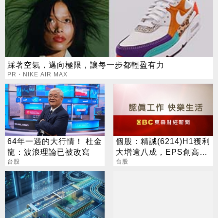
踩著空氣，邁向極限，讓每一步都輕盈有力
PR・NIKE AIR MAX
64年一遇的大行情！ 杜金
個股：精誠(6214)H1獲利
龍：波浪理論已被改寫
大增逾八成，EPS創高達
台股
6.15元，H2強攻AI與全球
台股
IT服務