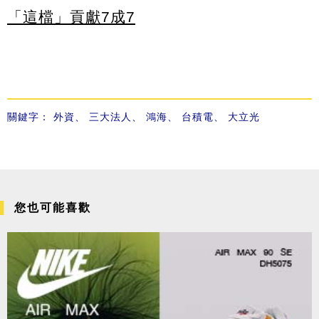
「這檔」貢獻7成7
關鍵字：
外資
、
三大法人
、
鴻海
、
台積電
、
大立光
您也可能喜歡