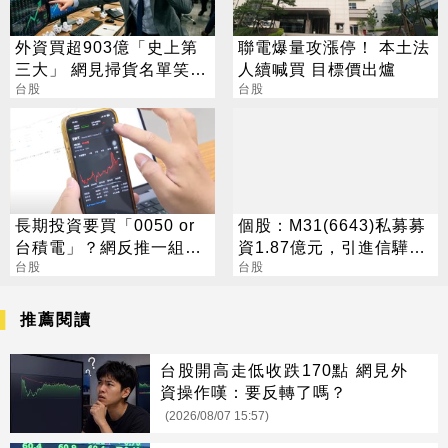
外資買超903億「史上第
聯電爆量攻漲停！ 本土法
三大」 網見掃貨名單笑：
人續喊買 目標價出爐
不懂在幹嘛
台股
台股
長期投資要買「0050 or
個股：M31(6643)私募募
台積電」？網反推一組
資1.87億元，引進信驊為
合：效果更好
台股
策略性投資人
台股
推薦閱讀
台股開高走低收跌170點 網見外
資操作嘆：要反轉了嗎？
(2026/08/07 15:57)