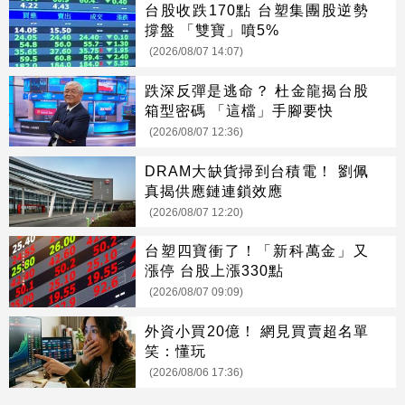
台股收跌170點 台塑集團股逆勢
撐盤 「雙寶」噴5%
(2026/08/07 14:07)
跌深反彈是逃命？ 杜金龍揭台股
箱型密碼 「這檔」手腳要快
(2026/08/07 12:36)
DRAM大缺貨掃到台積電！ 劉佩
真揭供應鏈連鎖效應
(2026/08/07 12:20)
台塑四寶衝了！「新科萬金」又
漲停 台股上漲330點
(2026/08/07 09:09)
外資小買20億！ 網見買賣超名單
笑：懂玩
(2026/08/06 17:36)