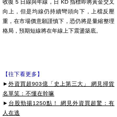
收復 5 日線與年線，日 KD 指標即將黃金交叉
向上，但是均線仍持續彎頭向下，上檔反壓
重，在市場價意願謹慎下，恐仍將是量縮整理
格局，預期短線將在年線上下震盪築底。
【往下看更多】
►
外資買超903億「史上第三大」 網見掃貨
名單笑：不懂在幹嘛
►
台股勁揚1250點！ 網見外資買超驚：有
人在逃