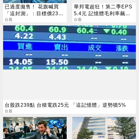
已過度拋售！ 花旗喊買
華邦電超狂！第二季EPS
「這封測」：目標價230
5.4元 記憶體毛利率飆至
元
台股
70.3%
台股
台股跌239點 台積電跌25元 「這記憶體」逆勢噴5%
台股