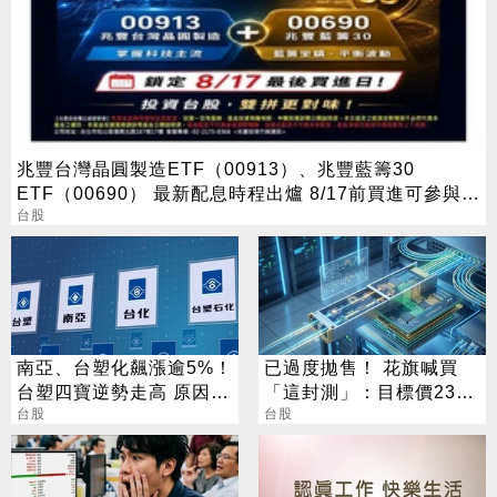
兆豐台灣晶圓製造ETF（00913）、兆豐藍籌30
ETF（00690） 最新配息時程出爐 8/17前買進可參與收
益分配
台股
南亞、台塑化飆漲逾5%！
已過度拋售！ 花旗喊買
台塑四寶逆勢走高 原因找
「這封測」：目標價230
到了
台股
元
台股