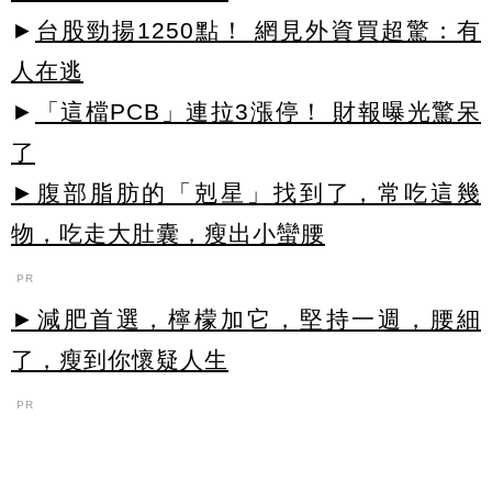
►
台股勁揚1250點！ 網見外資買超驚：有
人在逃
►
「這檔PCB」連拉3漲停！ 財報曝光驚呆
了
►腹部脂肪的「剋星」找到了，常吃這幾
物，吃走大肚囊，瘦出小蠻腰
PR
►減肥首選，檸檬加它，堅持一週，腰細
了，瘦到你懷疑人生
PR