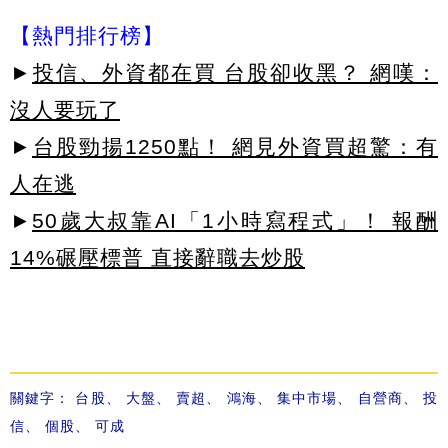
【熱門排行榜】
►
投信、外資都在買 台股卻收黑？ 網嘆：
沒人要玩了
►
台股勁揚1250點！ 網見外資買超驚：有
人在逃
►
50歲大叔靠AI「1小時寫程式」！ 報酬
14%碾壓標普 直接辭職去炒股
關鍵字：
台股
、
大盤
、
賣超
、
鴻海
、
集中市場
、
自營商
、
投
信
、
個股
、
可成