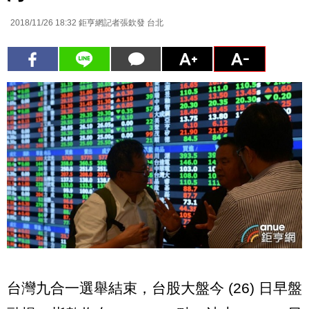
2018/11/26 18:32
鉅亨網記者張欽發 台北
台灣九合一選舉結束，台股大盤今 (26) 日早盤