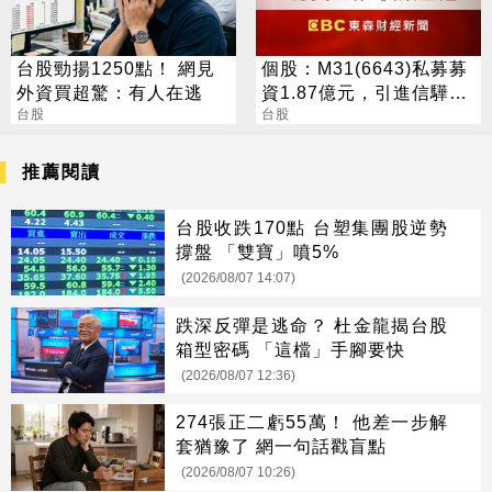
台股勁揚1250點！ 網見
個股：M31(6643)私募募
外資買超驚：有人在逃
資1.87億元，引進信驊為
台股
策略性投資人
台股
推薦閱讀
台股收跌170點 台塑集團股逆勢
撐盤 「雙寶」噴5%
(2026/08/07 14:07)
跌深反彈是逃命？ 杜金龍揭台股
箱型密碼 「這檔」手腳要快
(2026/08/07 12:36)
274張正二虧55萬！ 他差一步解
套猶豫了 網一句話戳盲點
(2026/08/07 10:26)