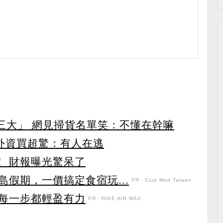
第三大」 網見掃貨名單笑：不懂在幹嘛
見外資買超驚：有人在逃
！ 財報曝光驚呆了
假期，一價搞定食宿玩...
PR・Club Med Taiwan
每一步都輕盈有力
PR・NIKE AIR MAX