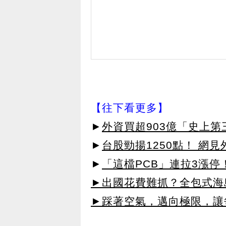
【往下看更多】
►
外資買超903億「史上
►
台股勁揚1250點！ 網
►
「這檔PCB」連拉3漲停
►出國花費難抓？全包式海島
►踩著空氣，邁向極限，讓