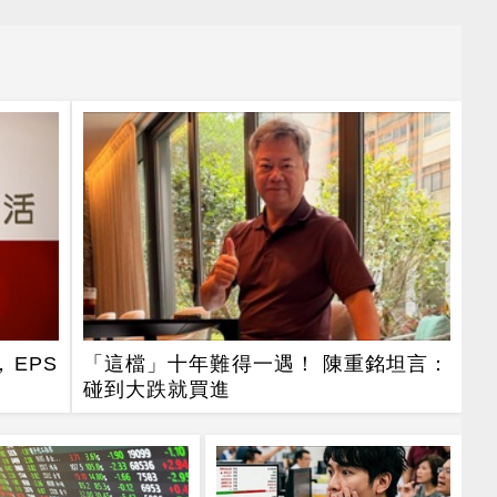
，EPS
「這檔」十年難得一遇！ 陳重銘坦言：
碰到大跌就買進