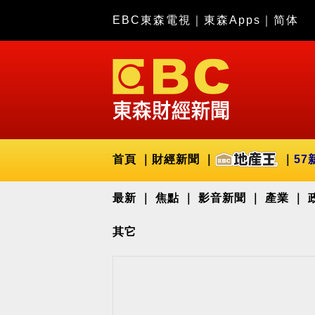
EBC東森電視
｜
東森Apps
｜
简体
首頁
財經新聞
57
最新
焦點
影音新聞
產業
其它