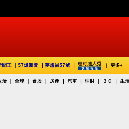
新聞王
57爆新聞
夢想街57號
更多+
政治
全球
台股
房產
汽車
理財
３Ｃ
生