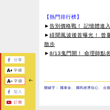
【熱門排行榜】
►
告別價格戰！ 記憶體進
►
緋聞風波後首曝光！ 曾
散步
►
8/13鬼門開！ 命理師
關鍵字：
國泰金
、
國民經濟信心
、
台