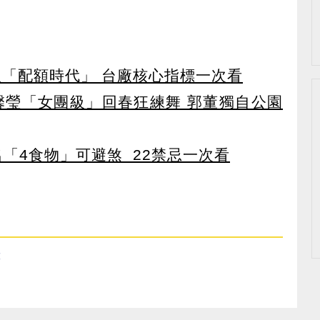
入「配額時代」 台廠核心指標一次看
馨瑩「女團級」回春狂練舞 郭董獨自公園
點名「4食物」可避煞 22禁忌一次看
股