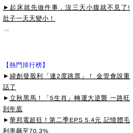
►起床就先做件事，沒三天小腹就不見了!
肚子一天天變小！
PR
【熱門排行榜】
►
緯創發股利「連2度跳票」！ 金管會說重
話了
►
立秋黑馬！「5生肖」轉運大逆襲 一路旺
到年底
►
華邦電超狂！第二季EPS 5.4元 記憶體毛
利率飆至70.3%