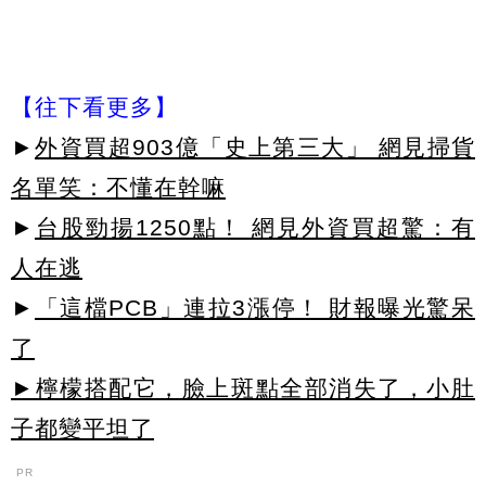
【往下看更多】
►
外資買超903億「史上第三大」 網見掃貨
名單笑：不懂在幹嘛
►
台股勁揚1250點！ 網見外資買超驚：有
人在逃
►
「這檔PCB」連拉3漲停！ 財報曝光驚呆
了
►檸檬搭配它，臉上斑點全部消失了，小肚
子都變平坦了
PR