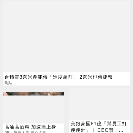
台積電3奈米產能傳「進度超前」 2奈米也傳捷報
焦點
美銀豪砸81億「幫員工打
高油高酒精 加速癌上身
瘦瘦針」！ CEO讚：一
PR・安達人壽 安心抗癌