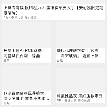
上班看電腦 眼睛壓力大 護眼保單要入手【安心護眼定期
眼睛險】
PR・安達人壽 安心護眼
狂暴上修AI PCB商機！
擺脫代理轉封裝！ 它靠
高盛喊買台燿、臻鼎、台
「看穿玻璃」 處置照飆2
產業
光電 目標價曝光
漲停
台股
兆基百億債務風暴擴大！
報復性熬夜 癌細胞數攀升
協商突喊卡 前董座李建成
PR・安達人壽 安心抗癌
遭檢調搜索
焦點