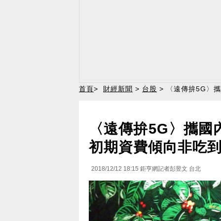
首頁
>
財經新聞
>
台股
> 〈遠傳拚5G〉
〈遠傳拚5G〉攜國
初期資費傾向非吃
2018/12/12 18:15
鉅亨網記者彭昱文 台北