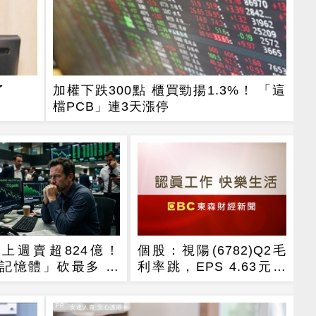
了
加權下跌300點 櫃買勁揚1.3%！ 「這
檔PCB」連3天漲停
上週賣超824億！
個股：視陽(6782)Q2毛
記憶體」砍最多 航
利率跳，EPS 4.63元締
雄成最強避風港
新猷，本季營運續看旺
PR
PR・安達人壽 安心護眼