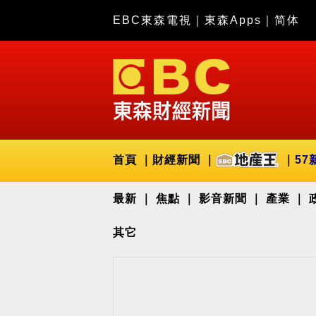
EBC東森電視
｜
東森Apps
｜
简体
首頁
財經新聞
57
最新
焦點
影音新聞
產業
其它