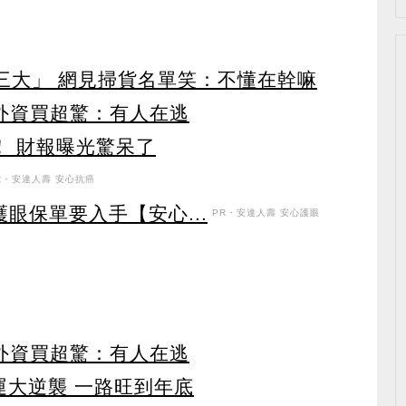
第三大」 網見掃貨名單笑：不懂在幹嘛
見外資買超驚：有人在逃
！ 財報曝光驚呆了
R・安達人壽 安心抗癌
眼保單要入手【安心...
PR・安達人壽 安心護眼
見外資買超驚：有人在逃
運大逆襲 一路旺到年底