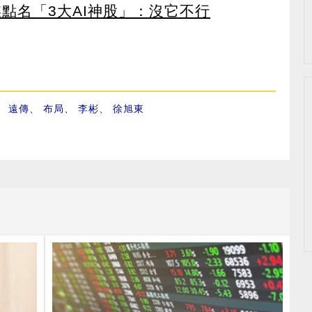
點名「3大AI神股」：沒它不行
、
遠傳
、
布局
、
李彬
、
徐旭東