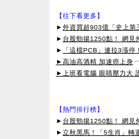
【往下看更多】
►
外資買超903億「史上
►
台股勁揚1250點！ 網
►
「這檔PCB」連拉3漲停
►高油高酒精 加速癌上身
P
►上班看電腦 眼睛壓力大 護
【熱門排行榜】
►
台股勁揚1250點！ 網
►
立秋黑馬！「5生肖」轉