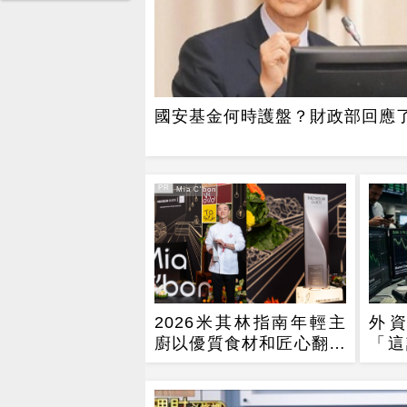
國安基金何時護盤？財政部回應
PR
PR・Mia C'bon
2026米其林指南年輕主
外資
廚以優質食材和匠心翻轉
「這
美食沙漠
空雙