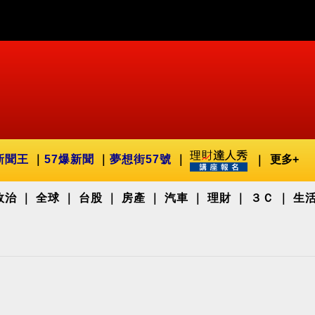
新聞王
57爆新聞
夢想街57號
更多+
政治
全球
台股
房產
汽車
理財
３Ｃ
生