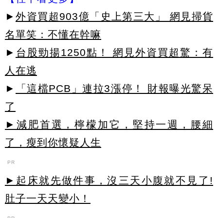
►
外資買超903億「史上第三大」 網見掃貨
名單笑：不懂在幹嘛
►
台股勁揚1250點！ 網見外資買超驚：有
人在逃
►
「這檔PCB」連拉3漲停！ 財報曝光驚呆
了
►減肥首選，檸檬加它，堅持一週，腰細
了，瘦到你懷疑人生
PR
►起床就先做件事，沒三天小腹就不見了!
肚子一天天變小！