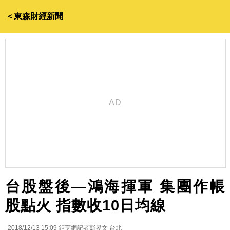
＜東森財經新聞
台股盤後—鴻海揮軍 集團作帳
股點火 指數收10日均線
2018/12/13 15:09
鉅亨網記者彭昱文 台北