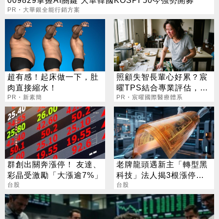
009829掌握AI關鍵 大華韓國KOSPI 50今強勢開募
PR・大華銀全能行銷方案
超有感！起床做一下，肚
照顧失智長輩心好累？宸
肉直接縮水！
曜TPS結合專業評估，改
PR・新素簡
善生活品質
PR・宸曜國際醫療體系
群創出關奔漲停！ 友達、
老牌龍頭遇新主「轉型黑
彩晶受激勵「大漲逾7%」
科技」法人揭3根漲停背
台股
後秘辛
台股