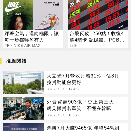
能
踩著空氣，邁向極限，讓
台股反攻1250點！收復4
每一步都輕盈有力
萬4關卡 記憶體、PCB一
PR・NIKE AIR MAX
票亮燈
台股
推薦閱讀
大立光7月營收月增31% 估8月
拉貨動能會更好
(2026/08/05 17:45)
外資買超903億「史上第三大」
網見掃貨名單笑：不懂在幹嘛
(2026/08/05 16:57)
鴻海7月大賺9465億 年增54%刷