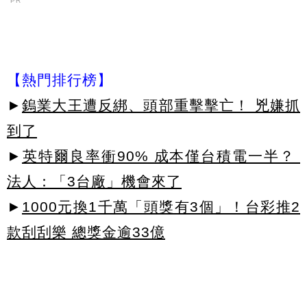
PR
【熱門排行榜】
►
鎢業大王遭反綁、頭部重擊擊亡！ 兇嫌抓
到了
►
英特爾良率衝90% 成本僅台積電一半？
法人：「3台廠」機會來了
►
1000元換1千萬「頭獎有3個」！台彩推2
款刮刮樂 總獎金逾33億