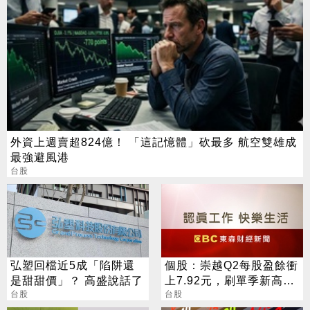
外資上週賣超824億！ 「這記憶體」砍最多 航空雙雄成
最強避風港
台股
弘塑回檔近5成「陷阱還
個股：崇越Q2每股盈餘衝
是甜甜價」？ 高盛說話了
上7.92元，刷單季新高，
台股
下半年營運迎三重成長動
台股