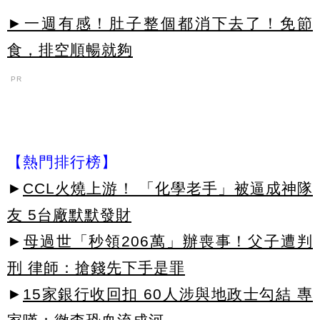
►一週有感！肚子整個都消下去了！免節
食，排空順暢就夠
PR
【熱門排行榜】
►
CCL火燒上游！ 「化學老手」被逼成神隊
友 5台廠默默發財
►
母過世「秒領206萬」辦喪事！父子遭判
刑 律師：搶錢先下手是罪
►
15家銀行收回扣 60人涉與地政士勾結 專