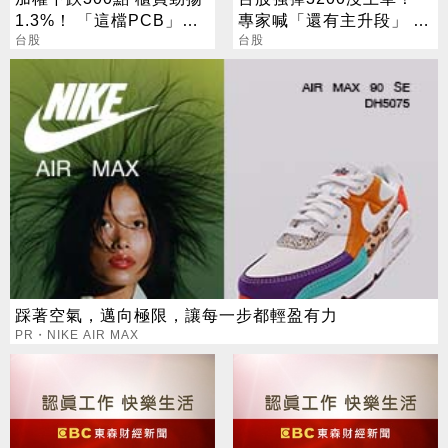
1.3%！ 「這檔PCB」連3
專家喊「還有主升段」 終
天漲停
台股
極目標曝光
台股
踩著空氣，邁向極限，讓每一步都輕盈有力
PR・NIKE AIR MAX