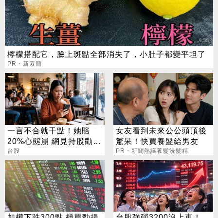
檸檬搭配它，臉上斑點全部消失了，小肚子都變平坦了
PR・新素簡
一言不合就千點！她賠
女友看到未來公公頭頂後
20%心態崩 網見持股勸：
驚呆！快買養髮給男友
一股不賣奇蹟自來
台股
PR・新聞熱議養髮洗髮精
加權下跌300點 櫃買勁揚
台股強彈3200沒上車！