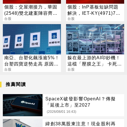
個股：交屋潮接力，華固
個股：InP基板短缺問題
(2548)雙北建案陣容齊
解決，IET-KY(4971)7月
發，下半年營運攀高峰
台股
營收1.05億元，重拾成長
台股
動能
南亞、台塑化飆漲逾5%！
躲在最上游的AI印鈔機！
台塑四寶逆勢走高 原因找
這檔「壓膜之王」 卡死全
到了
台股
球95%載板製程
台股
推薦閱讀
SpaceX破發影響OpenAI？傳擬
「延後上市」至2027
(2026/08/01 16:43)
緯創38萬股東注意！現金股利再