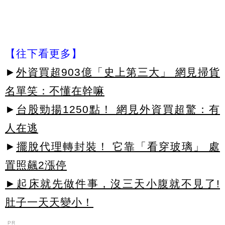
【往下看更多】
►
外資買超903億「史上第三大」 網見掃貨
名單笑：不懂在幹嘛
►
台股勁揚1250點！ 網見外資買超驚：有
人在逃
►
擺脫代理轉封裝！ 它靠「看穿玻璃」 處
置照飆2漲停
►起床就先做件事，沒三天小腹就不見了!
肚子一天天變小！
PR