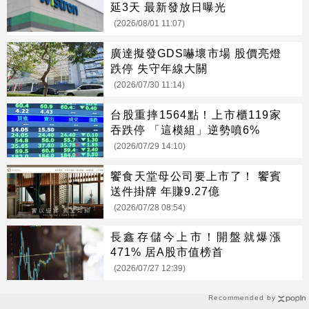
延3天 最新發放日曝光
(2026/08/01 11:07)
廣達擬發GDS嚇壞市場 股價亮燈
跌停 失守年線大關
(2026/07/30 11:14)
台股重摔1564點！上市櫃119家
吞跌停 「這模組」逆勢噴6%
(2026/07/29 14:10)
饗食天堂母公司要上市了！ 饗賓
送件掛牌 年賺9.27億
(2026/07/28 08:54)
長鑫存儲今上市！開盤就爆漲
471% 居A股市值榜首
(2026/07/27 12:39)
Recommended by