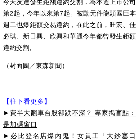
今天友達發生鉅額違約交割，為本週上市公司
第2起，今年以來第7起。被動元件龍頭國巨本
週二也爆鉅額交易違約，在此之前，旺宏、佳
必琪、新日興、欣興和華通今年都曾發生鉅額
違約交割。
（封面圖／東森新聞）
【往下看更多】
►
費半大翻車台股卻跌不深？ 專家揭盲點：
是加碼窗口
►
必比登名店爆內鬼！女員工「大鈔塞口