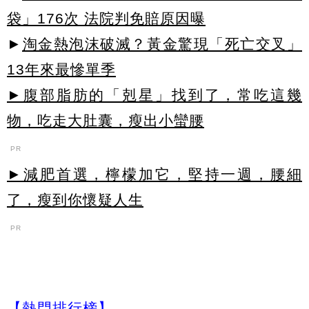
袋」176次 法院判免賠原因曝
►
淘金熱泡沫破滅？黃金驚現「死亡交叉」
13年來最慘單季
►腹部脂肪的「剋星」找到了，常吃這幾
物，吃走大肚囊，瘦出小蠻腰
PR
►減肥首選，檸檬加它，堅持一週，腰細
了，瘦到你懷疑人生
PR
【熱門排行榜】