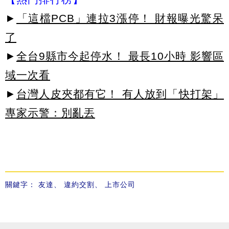
►
「這檔PCB」連拉3漲停！ 財報曝光驚呆
了
►
全台9縣市今起停水！ 最長10小時 影響區
域一次看
►
台灣人皮夾都有它！ 有人放到「快打架」
專家示警：別亂丟
關鍵字：
友達
、
違約交割
、
上市公司