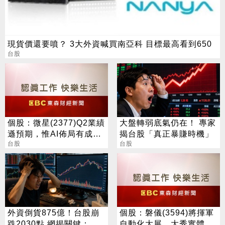
現貨價還要噴？ 3大外資喊買南亞科 目標最高看到650
台股
個股：微星(2377)Q2業績
大盤轉弱底氣仍在！ 專家
遜預期，惟AI佈局有成股
揭台股「真正暴賺時機」
價震盪走多，週一大拉尾
台股
台股
盤
外資倒貨875億！台股崩
個股：磐儀(3594)將揮軍
跌2030點 網揭關鍵：沒
自動化大展，大秀實體AI/