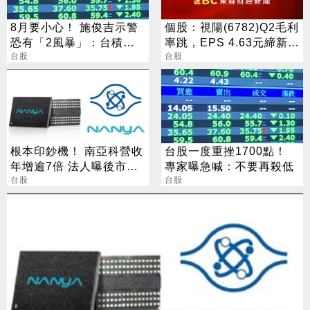
8月要小心！ 施俊吉示警
個股：視陽(6782)Q2毛利
恐有「2風暴」：台積電
率跳，EPS 4.63元締新
也難逃
台股
猷，本季營運續看旺
台股
根本印鈔機！ 南亞科營收
台股一度重挫1700點！
年增逾7倍 法人曝後市觀
專家曝急喊：不要再殺低
察4指標
台股
台股