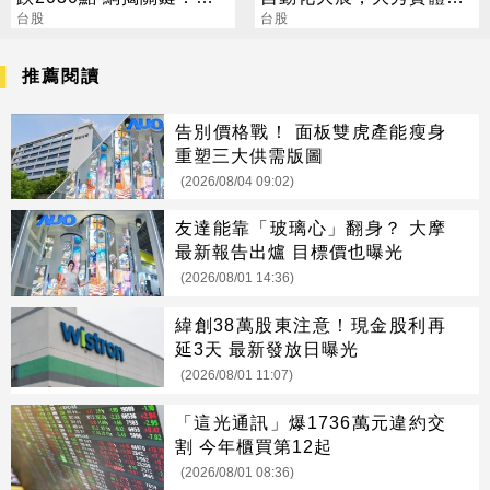
人接
台股
邊緣運算/機器人肌肉
台股
推薦閱讀
告別價格戰！ 面板雙虎產能瘦身
重塑三大供需版圖
(2026/08/04 09:02)
友達能靠「玻璃心」翻身？ 大摩
最新報告出爐 目標價也曝光
(2026/08/01 14:36)
緯創38萬股東注意！現金股利再
延3天 最新發放日曝光
(2026/08/01 11:07)
「這光通訊」爆1736萬元違約交
割 今年櫃買第12起
(2026/08/01 08:36)