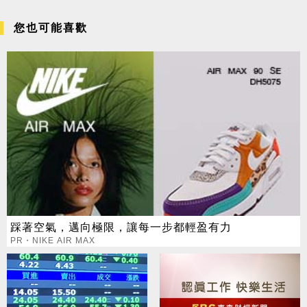
您也可能喜歡
踩著空氣，邁向極限，讓每一步都輕盈有力
PR・NIKE AIR MAX