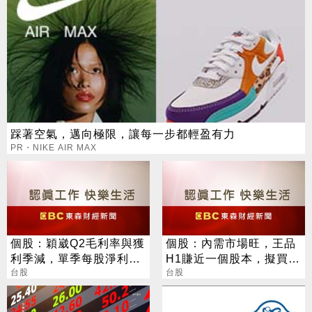
踩著空氣，邁向極限，讓每一步都輕盈有力
PR・NIKE AIR MAX
個股：穎崴Q2毛利率與獲
個股：內需市場旺，王品
利季減，單季每股淨利
H1賺近一個股本，擬買回
18.7元，Q3有新產能估業
台股
1500張庫藏股，股價漲逾
台股
績續強
6%