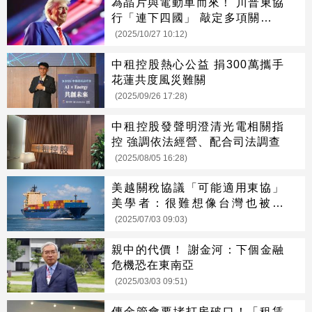
為晶片與電動車而來！ 川普東協
行「連下四國」 敲定多項關鍵合
作
(2025/10/27 10:12)
中租控股熱心公益 捐300萬攜手
花蓮共度風災難關
(2025/09/26 17:28)
中租控股發聲明澄清光電相關指
控 強調依法經營、配合司法調查
(2025/08/05 16:28)
美越關稅協議「可能適用東協」
美學者：很難想像台灣也被課
20%
(2025/07/03 09:03)
親中的代價！ 謝金河：下個金融
危機恐在東南亞
(2025/03/03 09:51)
傳金管會要堵打房破口！「租賃