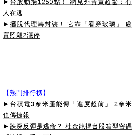
►
台股勁揚1250點！ 網見外資買超驚：有
人在逃
►
擺脫代理轉封裝！ 它靠「看穿玻璃」 處
置照飆2漲停
【熱門排行榜】
►
台積電3奈米產能傳「進度超前」 2奈米
也傳捷報
►
跌深反彈是逃命？ 杜金龍揭台股箱型密碼