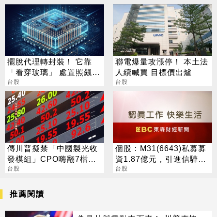
擺脫代理轉封裝！ 它靠
聯電爆量攻漲停！ 本土法
「看穿玻璃」 處置照飆2
人續喊買 目標價出爐
漲停
台股
台股
傳川普擬禁「中國製光收
個股：M31(6643)私募募
發模組」CPO嗨翻7檔攻
資1.87億元，引進信驊為
漲停
台股
策略性投資人
台股
推薦閱讀