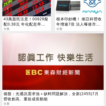
43萬股民注意！00929擬
根本印鈔機！ 南亞科營收
配0.38元 年化配息率
年增逾7倍 法人曝後市觀
16.5%
台股
察4指標
台股
個股：光通訊需求強＋缺料問題解決，全新(2455)7月
營收創高、重拾成長動能
台股