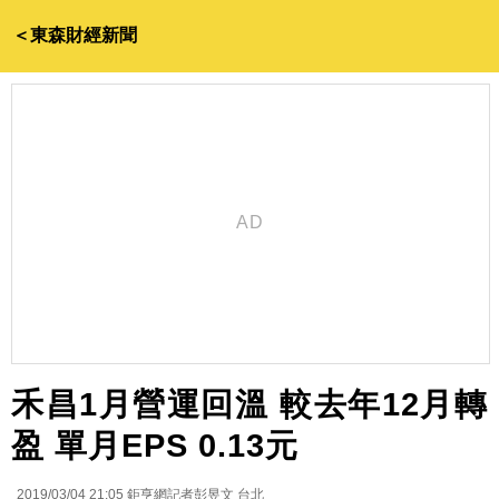
＜東森財經新聞
禾昌1月營運回溫 較去年12月轉
盈 單月EPS 0.13元
2019/03/04 21:05
鉅亨網記者彭昱文 台北