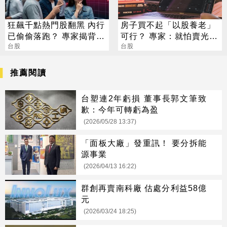
狂飆千點熱門股翻黑 內行
房子買不起「以股養老」
已偷偷落跑？ 專家揭背後
可行？ 專家：就怕賣光人
警訊
台股
沒走
台股
推薦閱讀
台塑連2年虧損 董事長郭文筆致
歉：今年可轉虧為盈
(2026/05/28 13:37)
「面板大廠」發重訊！ 要分拆能
源事業
(2026/04/13 16:22)
群創再賣南科廠 估處分利益58億
元
(2026/03/24 18:25)