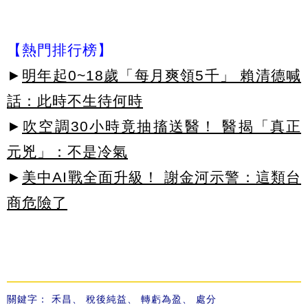
【熱門排行榜】
►
明年起0~18歲「每月爽領5千」 賴清德喊
話：此時不生待何時
►
吹空調30小時竟抽搐送醫！ 醫揭「真正
元兇」：不是冷氣
►
美中AI戰全面升級！ 謝金河示警：這類台
商危險了
關鍵字：
禾昌
、
稅後純益
、
轉虧為盈
、
處分