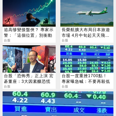
追高慘變接盤俠？ 專家示
長榮航擴大布局日本旅遊
警：「這個位置」別衝動
市場 4月中旬起天天飛北
台股
陸
台股
台股「恐怖秀」正上演 宏
台股一度重挫1700點！
碁董座：3大因素釀恐慌
專家曝急喊：不要再殺低
台股
台股