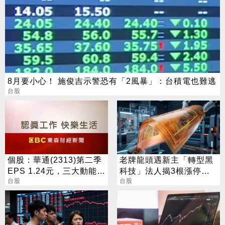
8月要小心！ 施俊吉示警恐有「2風暴」：台積電也難逃
台股
個股：華通(2313)第二季
老牌龍頭遇新主「轉型黑
EPS 1.24元，三大動能加
科技」法人揭3根漲停背
持，營運展望逐季向上
台股
後秘辛
台股