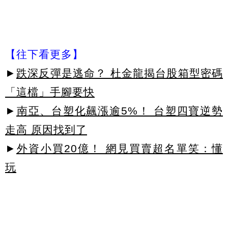
【往下看更多】
►
跌深反彈是逃命？ 杜金龍揭台股箱型密碼
「這檔」手腳要快
►
南亞、台塑化飆漲逾5%！ 台塑四寶逆勢
走高 原因找到了
►
外資小買20億！ 網見買賣超名單笑：懂
玩