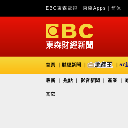
EBC東森電視
｜
東森Apps
｜
简体
首頁
財經新聞
57
最新
焦點
影音新聞
產業
其它