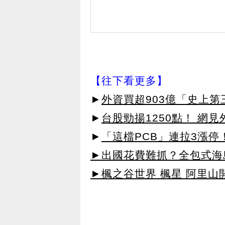
【往下看更多】
►
外資買超903億「史上
►
台股勁揚1250點！ 網
►
「這檔PCB」連拉3漲停
►出國花費難抓？全包式海島
►楓之谷世界 楓星 阿里山