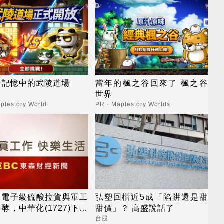
ale 記憶中的武陵道場
當年的楓之谷回來了 楓之谷
世界
lestory World
PR・Maplestory Worlds
：電子級硫酸拉貨與軍工
弘塑回檔近5成「陷阱還是甜
酵，中華化(1727)下半
甜價」？ 高盛說話了
運衝高峰
台股