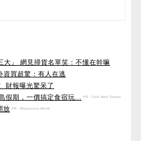
第三大」 網見掃貨名單笑：不懂在幹嘛
見外資買超驚：有人在逃
！ 財報曝光驚呆了
假期，一價搞定食宿玩...
PR・Club Med Taiwan
開放
PR・Maplestory World