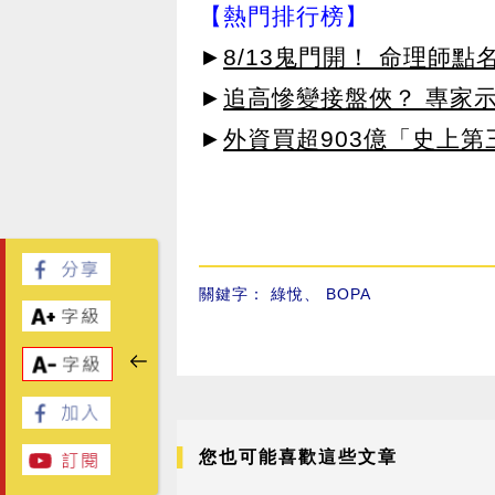
【熱門排行榜】
►
8/13鬼門開！ 命理師
►
追高慘變接盤俠？ 專家
►
外資買超903億「史上
關鍵字：
綠悅
、
BOPA
您也可能喜歡這些文章