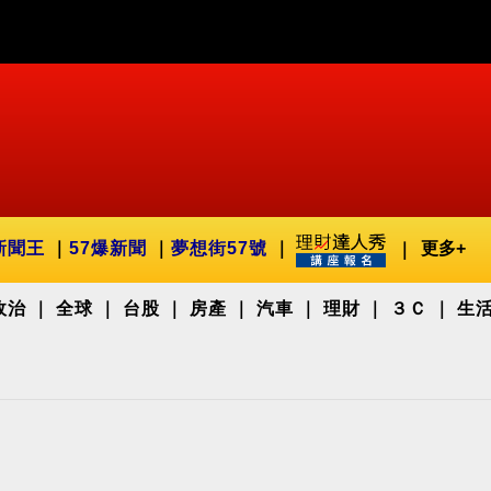
新聞王
57爆新聞
夢想街57號
更多+
政治
全球
台股
房產
汽車
理財
３Ｃ
生