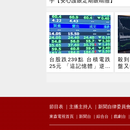
手【安心護眼定期眼睛險】
台股跌239點 台積電跌
殺到
25元 「這記憶體」逆勢
盤又
噴5%
磨人
節目表
主播主持人
新聞自律委員
東森電視首頁
新聞台
綜合台
戲劇台