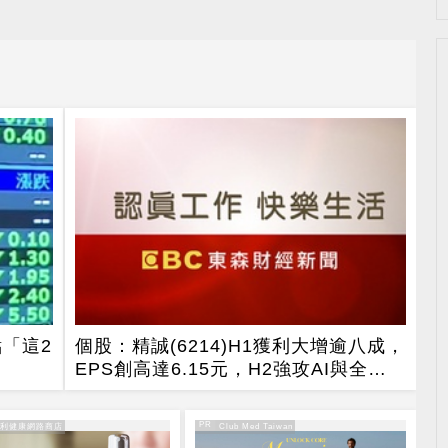
「這2
個股：精誠(6214)H1獲利大增逾八成，
EPS創高達6.15元，H2強攻AI與全球IT
服務
PR
得利健康網路商店
PR・Club Med Taiwan