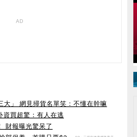
第三大」 網見掃貨名單笑：不懂在幹嘛
見外資買超驚：有人在逃
！ 財報曝光驚呆了