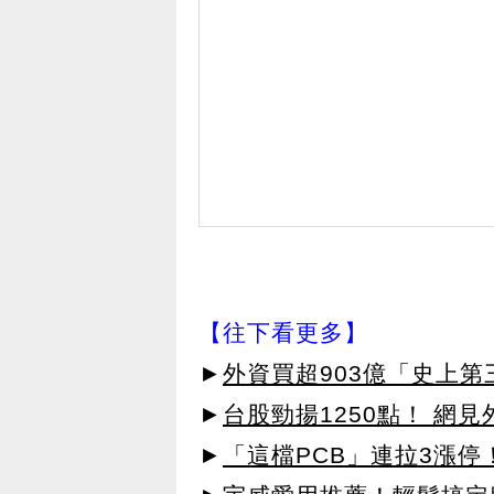
【往下看更多】
►
外資買超903億「史上
►
台股勁揚1250點！ 網
►
「這檔PCB」連拉3漲停