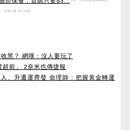
部保養，首購只要$3...
PR・三得利健康網路商店
R・安達人壽 安心抗癌
卻收黑？ 網嘆：沒人要玩了
度超前」 2奈米也傳捷報
貴人、升遷運齊發 命理師：把握黃金轉運