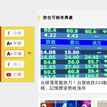
您也可能有興趣
台積電尾盤挨刀！台股收跌214點
檔」記憶體逆勢收漲停
PR
PR
PR・Maplestory World
PR・三