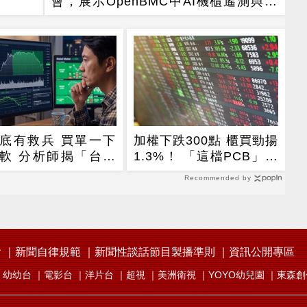
會，展示OpenBMC中AI機櫃遙測與安
全防護
底有救兵 買單一下
加權下跌300點 櫃買勁揚
軟 分析師揭「台股
1.3%！ 「這檔PCB」連
」背後真相
3天漲停
Recommended by
會
新聞自律規範
新聞性談話節目製播準則
資訊公開專區
幼幼台
電影台
洋片台
超視
美洲衛視
YOYO幼兒園
東森創