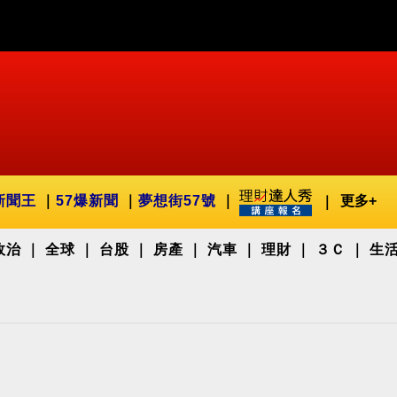
新聞王
57爆新聞
夢想街57號
更多+
政治
全球
台股
房產
汽車
理財
３Ｃ
生