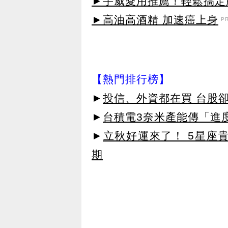
►宇威愛用推薦！輕鬆搞定臉
►高油高酒精 加速癌上身
P
【熱門排行榜】
►
投信、外資都在買 台股
►
台積電3奈米產能傳「進
►
立秋好運來了！ 5星座
期