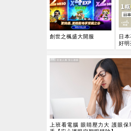
創世之楓盛大開服
日本
好明
PR
PR・安達人壽 安心護眼
上班看電腦 眼睛壓力大 護眼保