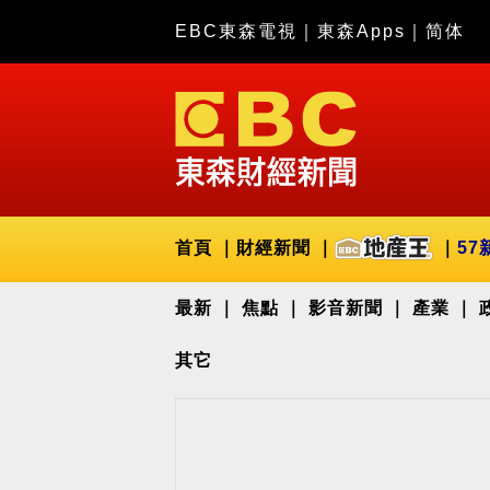
EBC東森電視
｜
東森Apps
｜
简体
首頁
財經新聞
57
最新
焦點
影音新聞
產業
其它