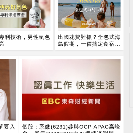
專利技術，男性氣色
出國花費難抓？全包式海
亮
島假期，一價搞定食宿玩
樂，省錢更省心！
單要入
個股：系微(6231)參與OCP APAC高峰