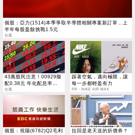
個股：亞力(1514)本季爭取半導體相關專案新訂單，上
半年每股盈餘挑戰1.5元
台股
43萬股民注意！00929擬
踩著空氣，邁向極限，讓
配0.38元 年化配息率
每一步都輕盈有力
16.5%
台股
PR・NIKE AIR MAX
個股：視陽(6782)Q2毛利
拉回是老天送的折價券？