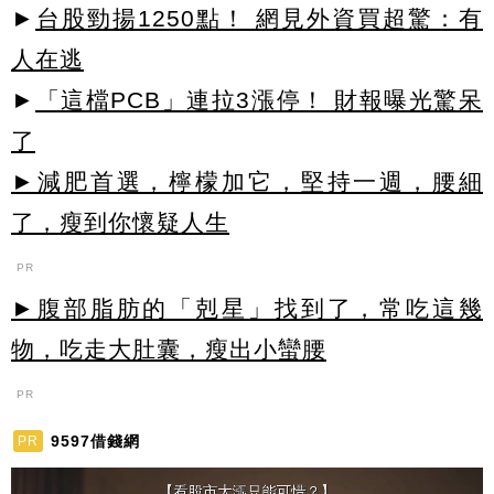
►
台股勁揚1250點！ 網見外資買超驚：有
人在逃
►
「這檔PCB」連拉3漲停！ 財報曝光驚呆
了
►減肥首選，檸檬加它，堅持一週，腰細
了，瘦到你懷疑人生
PR
►腹部脂肪的「剋星」找到了，常吃這幾
物，吃走大肚囊，瘦出小蠻腰
PR
9597借錢網
PR