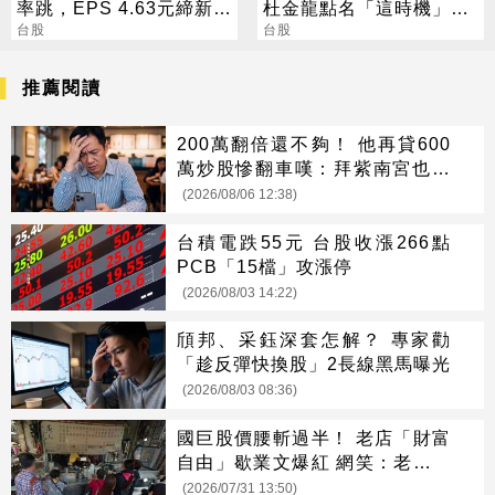
率跳，EPS 4.63元締新
杜金龍點名「這時機」：
猷，本季營運續看旺
台股
台股衝6萬
台股
推薦閱讀
200萬翻倍還不夠！ 他再貸600
萬炒股慘翻車嘆：拜紫南宮也沒
用
(2026/08/06 12:38)
台積電跌55元 台股收漲266點
PCB「15檔」攻漲停
(2026/08/03 14:22)
頎邦、采鈺深套怎解？ 專家勸
「趁反彈快換股」2長線黑馬曝光
(2026/08/03 08:36)
國巨股價腰斬過半！ 老店「財富
自由」歇業文爆紅 網笑：老闆該
上班了
(2026/07/31 13:50)