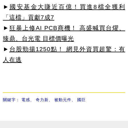
►
國安基金大賺近百億！買進8檔全獲利
「這檔」貢獻7成7
►
狂暴上修AI PCB商機！ 高盛喊買台燿、
臻鼎、台光電 目標價曝光
►
台股勁揚1250點！ 網見外資買超驚：有
人在逃
關鍵字：
電感
、
奇力新
、
被動元件
、
國巨