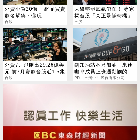
外資小買20億！ 網見買賣
大盤轉弱底氣仍在！ 專家
超名單笑：懂玩
揭台股「真正暴賺時機」
台股
台股
外資7月淨匯出29.26億美
到加油站不只加油 來速
元 前7月賣超台股近1.5兆
咖啡成爲上班通勤族的新
台股
選擇
PR・台灣中油股份有限公司