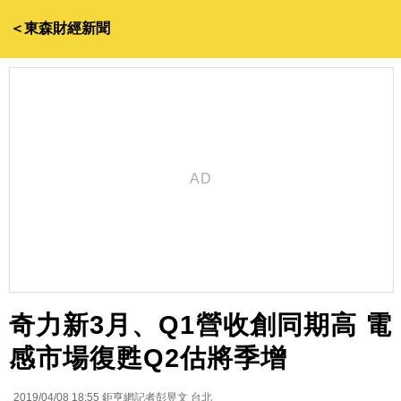
＜東森財經新聞
奇力新3月、Q1營收創同期高 電
感市場復甦Q2估將季增
2019/04/08 18:55
鉅亨網記者彭昱文 台北