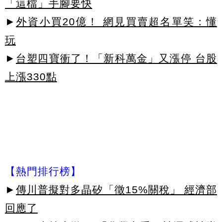
「這檔」手腳要快
►
外資小買20億！ 網見買賣超名單笑：懂
玩
►
台塑四寶衝了！「新科萬金」又漲停 台股
上漲330點
【熱門排行榜】
►
傳川普擬對多晶矽「徵15%關稅」 經濟部
回應了