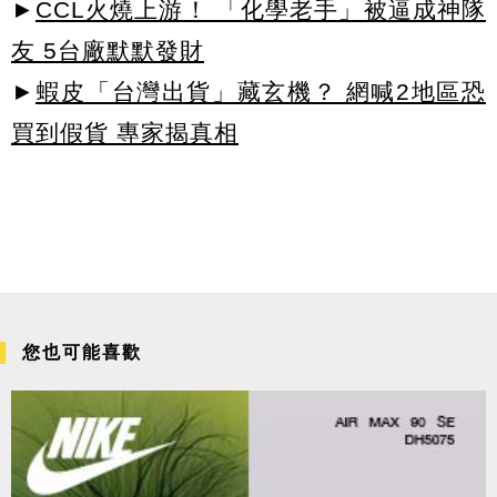
►
CCL火燒上游！ 「化學老手」被逼成神隊
友 5台廠默默發財
►
蝦皮「台灣出貨」藏玄機？ 網喊2地區恐
買到假貨 專家揭真相
您也可能喜歡