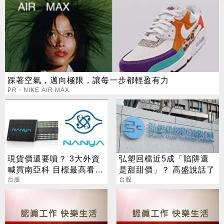
踩著空氣，邁向極限，讓每一步都輕盈有力
PR・NIKE AIR MAX
現貨價還要噴？ 3大外資
弘塑回檔近5成「陷阱還
喊買南亞科 目標最高看到
是甜甜價」？ 高盛說話了
650
台股
台股