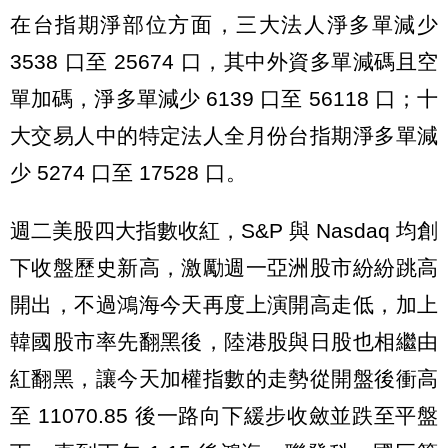
在台指期淨部位方面，三大法人淨多單減少
3538 口至 25674 口，其中外資多單減碼且空
單加碼，淨多單減少 6139 口至 56118 口；十
大交易人中的特定法人全月份台指期淨多單減
少 5274 口至 17528 口。
週二美股四大指數收紅，S&P 與 Nasdaq 均創
下收盤歷史新高，激勵週一亞洲股市紛紛跳高
開出，不過鴻海今天再度上演開高走低，加上
韓國股市率先翻黑後，陸港股與日股也相繼由
紅翻黑，讓今天加權指數的走勢從開盤後衝高
至 11070.85 後一路向下緩步收斂並跌至平盤