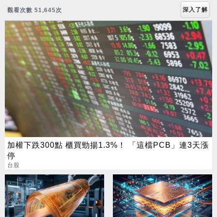
深入了解
觀看次數 51,645次
加權下跌300點 櫃買勁揚1.3%！ 「這檔PCB」連3天漲
停
台股