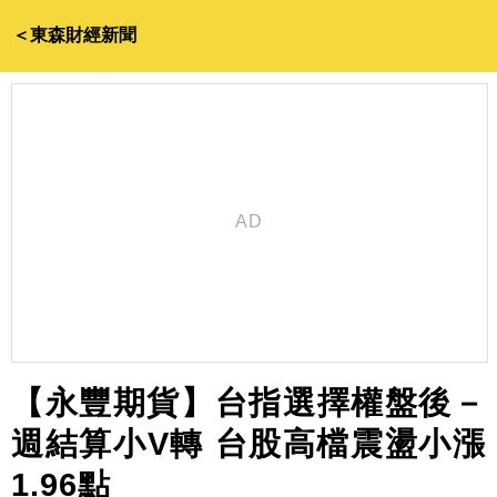
＜東森財經新聞
【永豐期貨】台指選擇權盤後－
週結算小V轉 台股高檔震盪小漲
1.96點