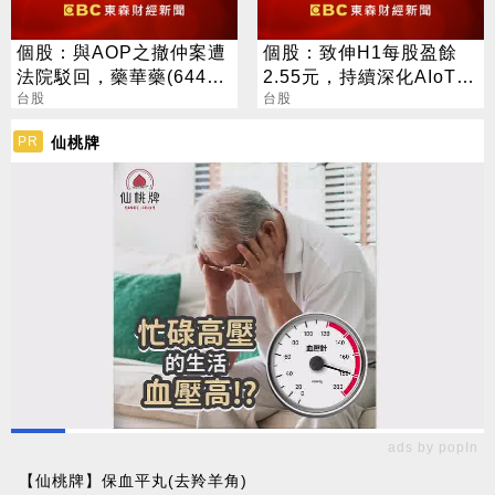
個股：與AOP之撤仲案遭
個股：致伸H1每股盈餘
法院駁回，藥華藥(6446)
2.55元，持續深化AIoT、
將上訴，強調營運不受影
台股
AI智慧監控、機器人與車
台股
響
用佈局
仙桃牌
PR
ads by popIn
【仙桃牌】保血平丸(去羚羊角)