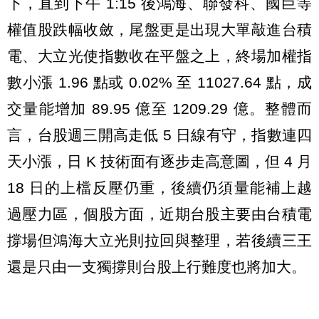
下，直到下午 1:15 後鴻海、聯發科、國巨等
權值股跌幅收斂，尾盤更是出現大單敲進台積
電、大立光使指數收在平盤之上，終場加權指
數小漲 1.96 點或 0.02% 至 11027.64 點，成
交量能增加 89.95 億至 1209.29 億。整體而
言，台股週三開高走低 5 日線有守，指數連四
天小漲，日 K 技術面有逐步走高意圖，但 4 月
18 日的上檔反壓仍重，後續仍須量能補上越
過壓力區，個股方面，近期台股主要由台積電
撐場但鴻海大立光則拉回與整理，若後續三王
還是只由一支獨撐則台股上行難度也將加大。