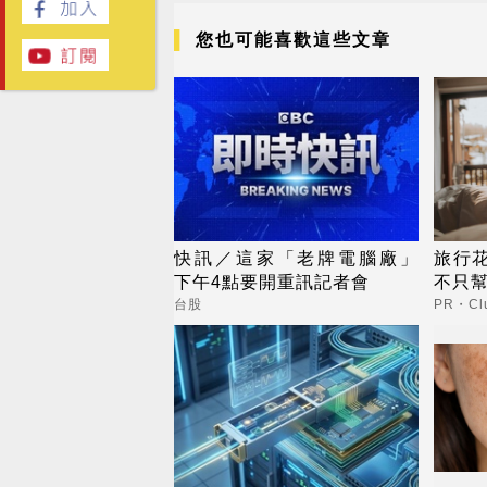
您也可能喜歡這些文章
快訊／這家「老牌電腦廠」
旅行
下午4點要開重訊記者會
不只
台股
PR・Clu