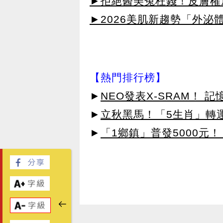
►拒絕醫美冤枉錢！皮膚權威指
►2026美肌新趨勢「外泌體
【熱門排行榜】
►
NEO發表X-SRAM！
►
立秋黑馬！「5生肖」轉
►
「1鄉鎮」普發5000元！