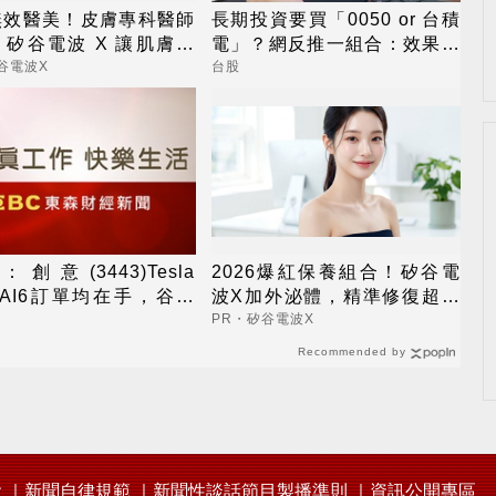
無效醫美！皮膚專科醫師
長期投資要買「0050 or 台積
矽谷電波 X 讓肌膚由
電」？網反推一組合：效果更
外更強韌
好
谷電波X
台股
創意(3443)Tesla
2026爆紅保養組合！矽谷電
、AI6訂單均在手，谷歌
波X加外泌體，精準修復超有
on2 CPU出貨有上修空間
感
PR・矽谷電波X
Recommended by
會
新聞自律規範
新聞性談話節目製播準則
資訊公開專區