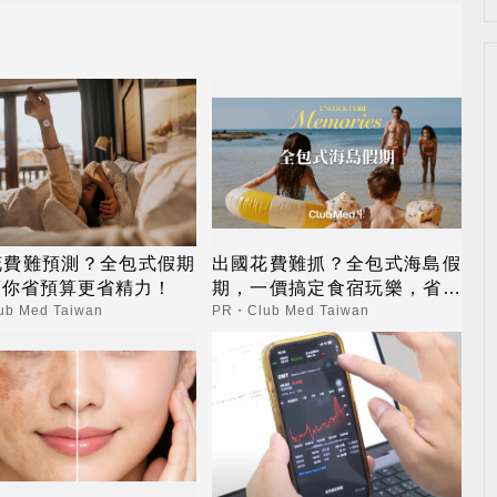
花費難預測？全包式假期
出國花費難抓？全包式海島假
幫你省預算更省精力！
期，一價搞定食宿玩樂，省錢
更省心！
b Med Taiwan
PR・Club Med Taiwan