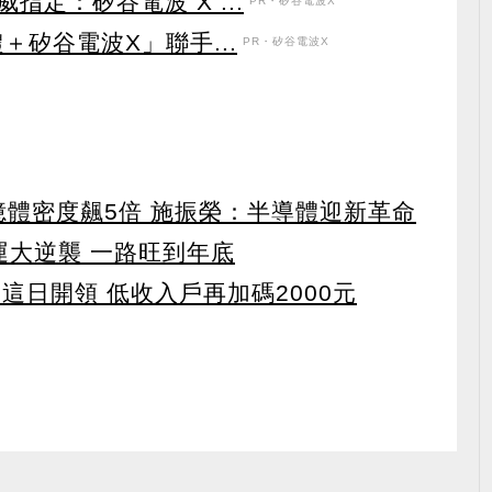
定：矽谷電波 X ...
PR・矽谷電波X
＋矽谷電波X」聯手...
PR・矽谷電波X
 記憶體密度飆5倍 施振榮：半導體迎新革命
運大逆襲 一路旺到年底
 這日開領 低收入戶再加碼2000元