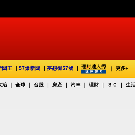
新聞王
57爆新聞
夢想街57號
更多+
政治
全球
台股
房產
汽車
理財
３Ｃ
生