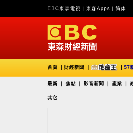
EBC東森電視
｜
東森Apps
｜
简体
首頁
財經新聞
57
最新
焦點
影音新聞
產業
其它