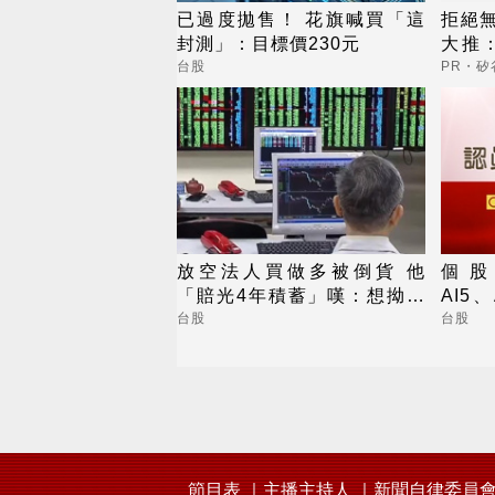
已過度拋售！ 花旗喊買「這
拒絕
封測」：目標價230元
大推：
內而
台股
PR・矽
放空法人買做多被倒貨 他
個股：
「賠光4年積蓄」嘆：想拗回
AI5
來一直輸
Axi
台股
台股
節目表
主播主持人
新聞自律委員