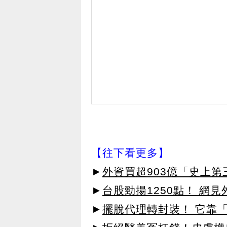
【往下看更多】
►
外資買超903億「史上
►
台股勁揚1250點！ 網
►
擺脫代理轉封裝！ 它靠「