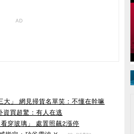
第三大」 網見掃貨名單笑：不懂在幹嘛
見外資買超驚：有人在逃
看穿玻璃」 處置照飆2漲停