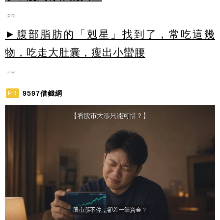
PR
►腹部脂肪的「剋星」找到了，常吃這幾
物，吃走大肚囊，瘦出小蠻腰
PR
9597借錢網
PR