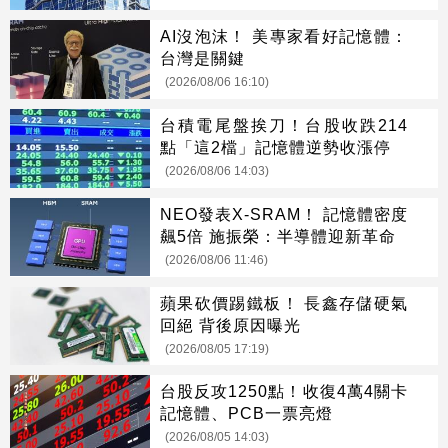
AI沒泡沫！ 美專家看好記憶體：
台灣是關鍵
(2026/08/06 16:10)
台積電尾盤挨刀！台股收跌214
點「這2檔」記憶體逆勢收漲停
(2026/08/06 14:03)
NEO發表X-SRAM！ 記憶體密度
飆5倍 施振榮：半導體迎新革命
(2026/08/06 11:46)
蘋果砍價踢鐵板！ 長鑫存儲硬氣
回絕 背後原因曝光
(2026/08/05 17:19)
台股反攻1250點！收復4萬4關卡
記憶體、PCB一票亮燈
(2026/08/05 14:03)