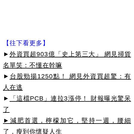
【往下看更多】
►
外資買超903億「史上第三大」 網見掃貨
名單笑：不懂在幹嘛
►
台股勁揚1250點！ 網見外資買超驚：有
人在逃
►
「這檔PCB」連拉3漲停！ 財報曝光驚呆
了
►減肥首選，檸檬加它，堅持一週，腰細
了，瘦到你懷疑人生