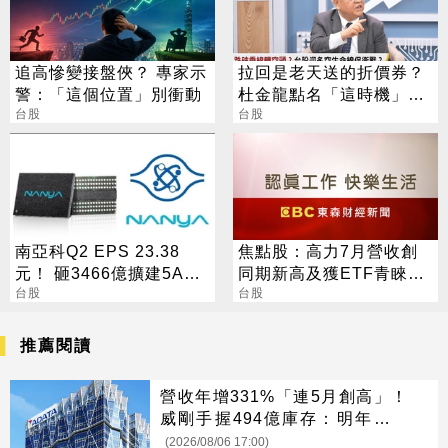
追高慘變接盤俠？ 專家示
拉回是老天送的折價券？
警：「這個位置」別衝動
杜金龍點名「這時機」：
台股
台股衝6萬
台股
南亞科Q2 EPS 23.38
焦點股：高力7月營收創
元！ 砸3466億擴建5A新
同期新高及獲ETF青睞，
廠 今年資本支出增至697
台股
盤中股價亮燈突破半年線
台股
億
壓力
推薦閱讀
營收年增331%「連5月創高」！
威剛手握494億庫存：明年會更
缺
(2026/08/06 17:00)