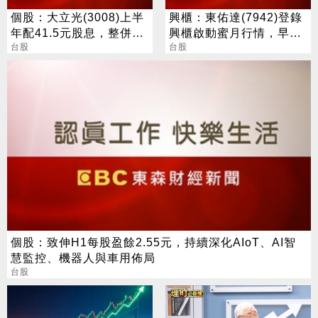
個股：大立光(3008)上半
興櫃：東佑達(7942)登錄
年配41.5元股息，整併大
興櫃啟動蜜月行情，早盤
陽科技為100%子公司
台股
一度大漲186%
台股
個股：致伸H1每股盈餘2.55元，持續深化AIoT、AI智
慧監控、機器人與車用佈局
台股