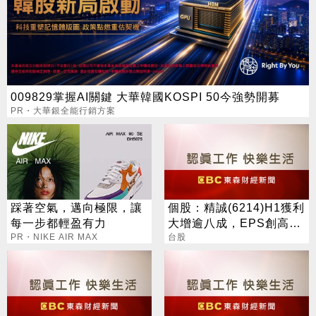
009829掌握AI關鍵 大華韓國KOSPI 50今強勢開募
PR・大華銀全能行銷方案
踩著空氣，邁向極限，讓
個股：精誠(6214)H1獲利
每一步都輕盈有力
大增逾八成，EPS創高達
PR・NIKE AIR MAX
6.15元，H2強攻AI與全球
台股
IT服務