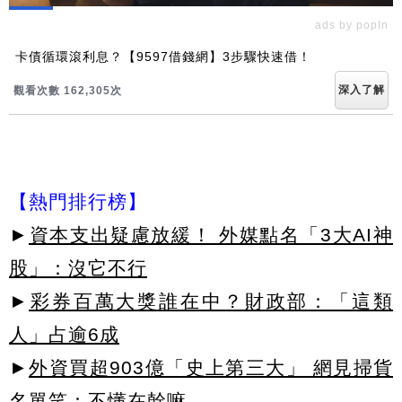
ads by popIn
卡債循環滾利息？【9597借錢網】3步驟快速借！
深入了解
觀看次數 162,310次
【熱門排行榜】
►
資本支出疑慮放緩！ 外媒點名「3大AI神
股」：沒它不行
►
彩券百萬大獎誰在中？財政部：「這類
人」占逾6成
►
外資買超903億「史上第三大」 網見掃貨
名單笑：不懂在幹嘛