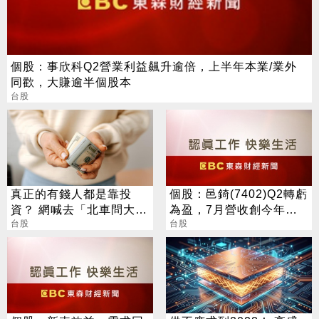
個股：事欣科Q2營業利益飆升逾倍，上半年本業/業外
同歡，大賺逾半個股本
台股
真正的有錢人都是靠投
個股：邑錡(7402)Q2轉虧
資？ 網喊去「北車問大
為盈，7月營收創今年單
師」：保證專業
台股
月高點
台股