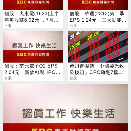
個股：大東電(1623)上半
個股：華通(2313)第二季
年每股賺6.02元 ，7月營
EPS 1.24元，三大動能加
收站穩6億元創同期新高
台股
持，營運展望逐季向上
台股
個股：京元電子Q2 EPS
傳川普擬禁「中國製光收
2.04元，新款AI與HPC晶
發模組」CPO嗨翻7檔攻
片到位並放量，外資看好
台股
漲停
台股
Q3動能