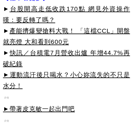
►
台股開高走低收跌170點 網見外資操作
嘆：要反轉了嗎？
►
產能擠爆變搶料大戰！ 「這檔CCL」開盤
就亮燈 大和看到600元
►
快訊／台積電7月營收出爐 年增44.7%再
破紀錄
►運動流汗後只喝水？小心妳流失的不只是
水分！
PR
►帶著皮克敏一起出門吧
PR