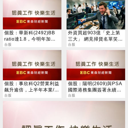
個股：華新科(2492)BB
外資買超903億「史上第
ratio達1.8，今明年加速
三大」 網見掃貨名單笑：
擴產，焦佑衡稱漲價勢在
台股
不懂在幹嘛
台股
必行
個股：事欣科Q2營業利益
個股：陽明(2609)與PSA
飆升逾倍，上半年本業/業
國際港務集團簽署永續合
外同歡，大賺逾半個股本
台股
作備忘錄，加速全球供應
台股
鏈減碳