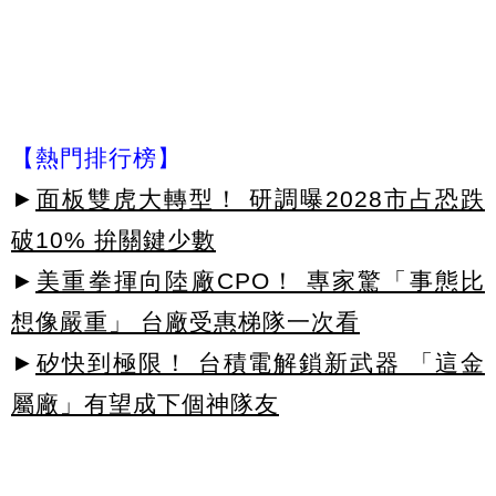
【熱門排行榜】
►
面板雙虎大轉型！ 研調曝2028市占恐跌
破10% 拚關鍵少數
►
美重拳揮向陸廠CPO！ 專家驚「事態比
想像嚴重」 台廠受惠梯隊一次看
►
矽快到極限！ 台積電解鎖新武器 「這金
屬廠」有望成下個神隊友