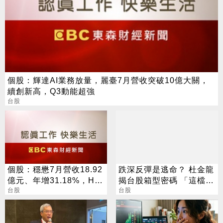
個股：輝達AI業務放量，麗臺7月營收突破10億大關，
續創新高，Q3動能超強
台股
個股：穩懋7月營收18.92
跌深反彈是逃命？ 杜金龍
億元、年增31.18%，H2
揭台股箱型密碼 「這檔」
旺季到來，雙成長引擎啟
台股
手腳要快
台股
動