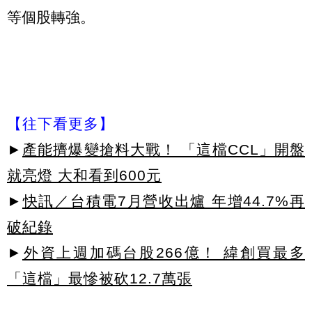
等個股轉強。
【往下看更多】
►
產能擠爆變搶料大戰！ 「這檔CCL」開盤
就亮燈 大和看到600元
►
快訊／台積電7月營收出爐 年增44.7%再
破紀錄
►
外資上週加碼台股266億！ 緯創買最多
「這檔」最慘被砍12.7萬張