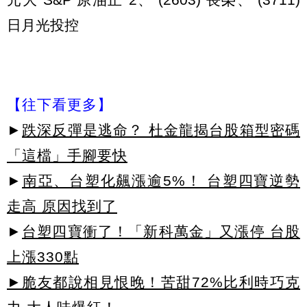
日月光投控
【往下看更多】
►
跌深反彈是逃命？ 杜金龍揭台股箱型密碼
「這檔」手腳要快
►
南亞、台塑化飆漲逾5%！ 台塑四寶逆勢
走高 原因找到了
►
台塑四寶衝了！「新科萬金」又漲停 台股
上漲330點
►脆友都說相見恨晚！苦甜72%比利時巧克