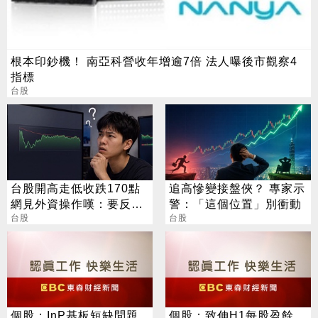
根本印鈔機！ 南亞科營收年增逾7倍 法人曝後市觀察4
指標
台股
台股開高走低收跌170點
追高慘變接盤俠？ 專家示
網見外資操作嘆：要反轉
警：「這個位置」別衝動
了嗎？
台股
台股
個股：InP基板短缺問題
個股：致伸H1每股盈餘