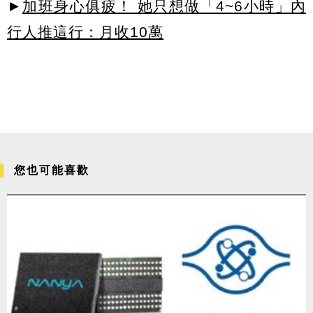
►
加班身心俱疲！ 她只想做「4~6小時」內
行人推這行：月收10萬
您也可能喜歡