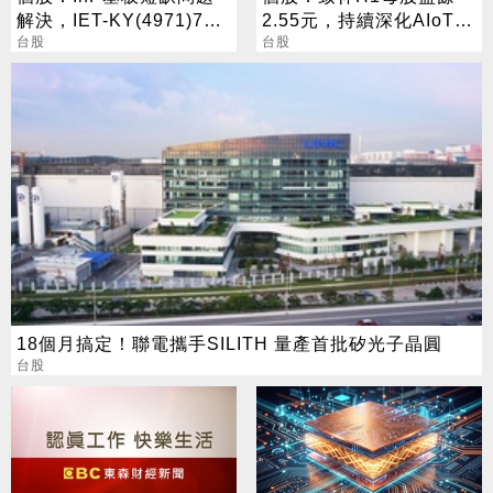
解決，IET-KY(4971)7月
2.55元，持續深化AIoT、
營收1.05億元，重拾成長
台股
AI智慧監控、機器人與車
台股
動能
用佈局
18個月搞定！聯電攜手SILITH 量產首批矽光子晶圓
台股