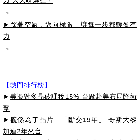
力 大人味爆紅！
PR
►踩著空氣，邁向極限，讓每一步都輕盈有
力
PR
【熱門排行榜】
►
美擬對多晶矽課稅15% 台廠赴美布局降衝
擊
►
攏係為了晶片！「斷交19年」 哥斯大黎
加連2年來台