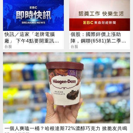
快訊／這家「老牌電腦
個股：國際鋅價上漲助
廠」 下午4點要開重訊記
陣，鋼聯(6581)第二季
者會
台股
EPS 3.2元，近15個季度
台股
新高
一個人爽嗑一桶？哈根達斯72%濃醇巧克力 掀脆友共鳴