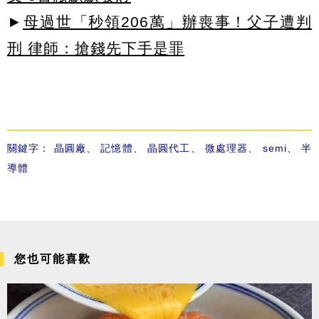
►
母過世「秒領206萬」辦喪事！父子遭判
刑 律師：搶錢先下手是罪
關鍵字：
晶圓廠
、
記憶體
、
晶圓代工
、
微處理器
、
semi
、
半
導體
您也可能喜歡