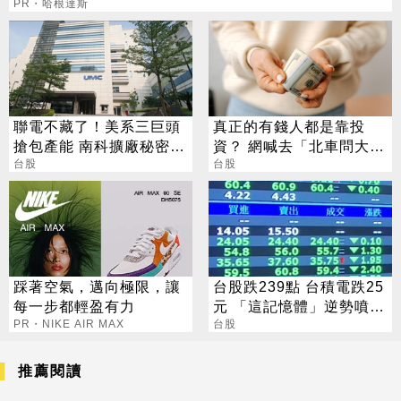
PR・哈根達斯
聯電不藏了！美系三巨頭
真正的有錢人都是靠投
搶包產能 南科擴廠秘密曝
資？ 網喊去「北車問大
光
台股
師」：保證專業
台股
踩著空氣，邁向極限，讓
台股跌239點 台積電跌25
每一步都輕盈有力
元 「這記憶體」逆勢噴
PR・NIKE AIR MAX
5%
台股
推薦閱讀