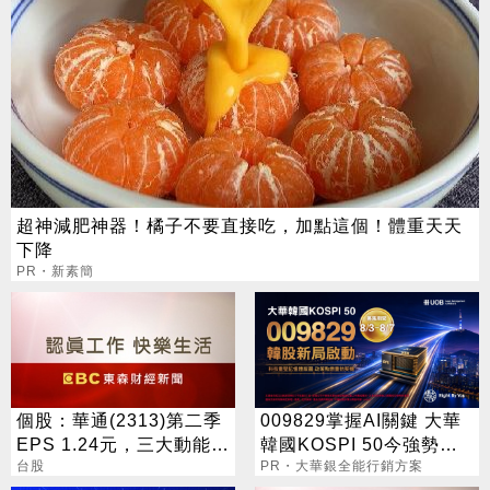
超神減肥神器！橘子不要直接吃，加點這個！體重天天
下降
PR・新素簡
個股：華通(2313)第二季
009829掌握AI關鍵 大華
EPS 1.24元，三大動能加
韓國KOSPI 50今強勢開
持，營運展望逐季向上
台股
募
PR・大華銀全能行銷方案