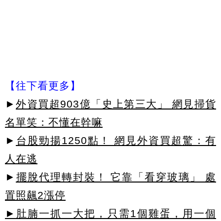
【往下看更多】
►
外資買超903億「史上第三大」 網見掃貨
名單笑：不懂在幹嘛
►
台股勁揚1250點！ 網見外資買超驚：有
人在逃
►
擺脫代理轉封裝！ 它靠「看穿玻璃」 處
置照飆2漲停
►肚腩一抓一大把，只需1個雞蛋，用一個