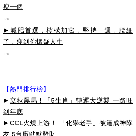
瘦一個
PR
►減肥首選，檸檬加它，堅持一週，腰細
了，瘦到你懷疑人生
PR
【熱門排行榜】
►
立秋黑馬！「5生肖」轉運大逆襲 一路旺
到年底
►
CCL火燒上游！ 「化學老手」被逼成神隊
友 5台廠默默發財