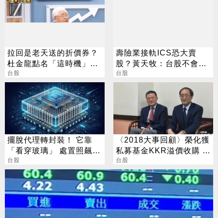
拉回是老天送的折價券？
壽險業接軌ICS恐大賣
杜金龍點名「這時機」：
股？黃天牧：台股不會失
台股衝6萬
台股
血
台股
擺脫代理轉封裝！ 它靠
〈2018大事回顧〉榮化獲
「看穿玻璃」 處置照飆2
私募基金KKR溢價收購 明
漲停
台股
年1/30下市私有化
台股