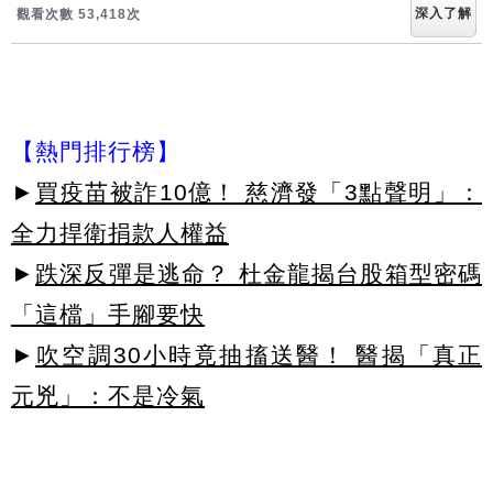
深入了解
觀看次數 53,423次
【熱門排行榜】
►
買疫苗被詐10億！ 慈濟發「3點聲明」：
全力捍衛捐款人權益
►
跌深反彈是逃命？ 杜金龍揭台股箱型密碼
「這檔」手腳要快
►
吹空調30小時竟抽搐送醫！ 醫揭「真正
元兇」：不是冷氣