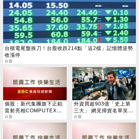
台積電尾盤挨刀！台股收跌214點「這2檔」記憶體逆勢
收漲停
台股
個股：新代集團旗下正鉑
外資買超903億「史上第
雷射亮相COMPUTEX，
三大」 網見掃貨名單笑：
揭AI伺服器「智動化」一
台股
不懂在幹嘛
台股
站式解方