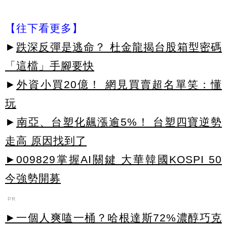
【往下看更多】
►
跌深反彈是逃命？ 杜金龍揭台股箱型密碼
「這檔」手腳要快
►
外資小買20億！ 網見買賣超名單笑：懂
玩
►
南亞、台塑化飆漲逾5%！ 台塑四寶逆勢
走高 原因找到了
►009829掌握AI關鍵 大華韓國KOSPI 50
今強勢開募
PR
►一個人爽嗑一桶？哈根達斯72%濃醇巧克