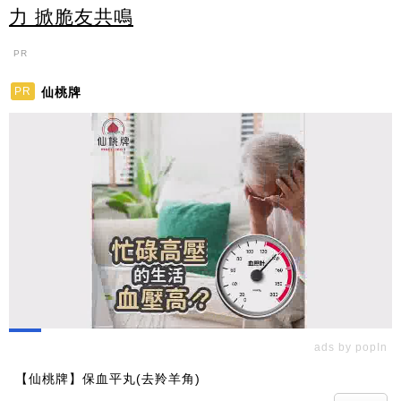
力 掀脆友共鳴
PR
仙桃牌
PR
ads by popIn
【仙桃牌】保血平丸(去羚羊角)