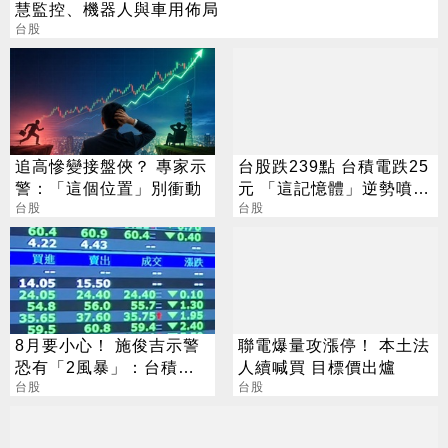
慧監控、機器人與車用佈局
台股
追高慘變接盤俠？ 專家示
台股跌239點 台積電跌25
警：「這個位置」別衝動
元 「這記憶體」逆勢噴
台股
5%
台股
8月要小心！ 施俊吉示警
聯電爆量攻漲停！ 本土法
恐有「2風暴」：台積電
人續喊買 目標價出爐
也難逃
台股
台股