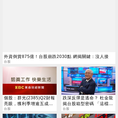
外資倒貨875億！台股崩跌2030點 網揭關鍵：沒人接
台股
個股：群光(2385)Q2財報
跌深反彈是逃命？ 杜金龍
亮眼，獲利季增逾五成，
揭台股箱型密碼 「這檔」
H1賺逾半股本
台股
手腳要快
台股