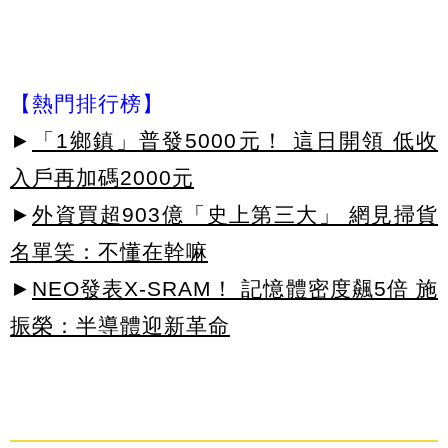
【熱門排行榜】
►
「1鄉鎮」普發5000元！ 這日開領 低收
入戶再加碼2000元
►
外資買超903億「史上第三大」 網見掃貨
名單笑：不懂在幹嘛
►
NEO發表X-SRAM！ 記憶體密度飆5倍 施
振榮：半導體迎新革命