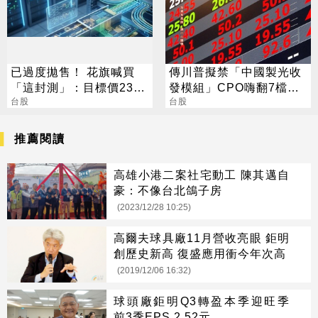
已過度拋售！ 花旗喊買
傳川普擬禁「中國製光收
「這封測」：目標價230
發模組」CPO嗨翻7檔攻
元
台股
漲停
台股
推薦閱讀
高雄小港二案社宅動工 陳其邁自
豪：不像台北鴿子房
(2023/12/28 10:25)
高爾夫球具廠11月營收亮眼 鉅明
創歷史新高 復盛應用衝今年次高
(2019/12/06 16:32)
球頭廠鉅明Q3轉盈本季迎旺季
前3季EPS 2.52元