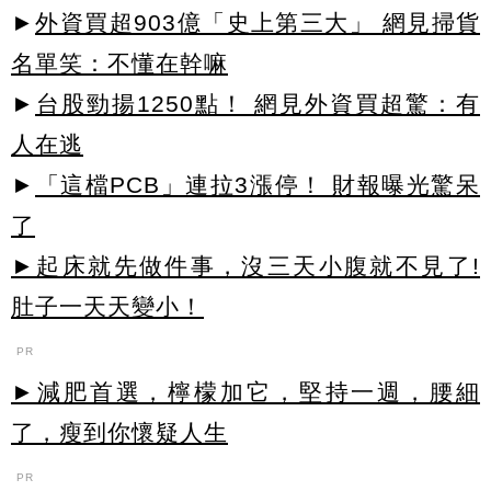
►
外資買超903億「史上第三大」 網見掃貨
名單笑：不懂在幹嘛
►
台股勁揚1250點！ 網見外資買超驚：有
人在逃
►
「這檔PCB」連拉3漲停！ 財報曝光驚呆
了
►起床就先做件事，沒三天小腹就不見了!
肚子一天天變小！
PR
►減肥首選，檸檬加它，堅持一週，腰細
了，瘦到你懷疑人生
PR