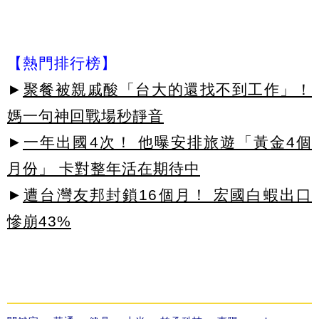
【熱門排行榜】
►
聚餐被親戚酸「台大的還找不到工作」！
媽一句神回戰場秒靜音
►
一年出國4次！ 他曝安排旅遊「黃金4個
月份」 卡對整年活在期待中
►
遭台灣友邦封鎖16個月！ 宏國白蝦出口
慘崩43%