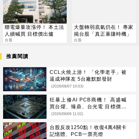
聯電爆量攻漲停！ 本土法
大盤轉弱底氣仍在！ 專家
人續喊買 目標價出爐
揭台股「真正暴賺時機」
台股
台股
推薦閱讀
CCL火燒上游！ 「化學老手」被
逼成神隊友 5台廠默默發財
(2026/08/07 10:03)
狂暴上修AI PCB商機！ 高盛喊
買台燿、臻鼎、台光電 目標價曝
光
(2026/08/06 11:02)
台股反攻1250點！收復4萬4關卡
記憶體、PCB一票亮燈