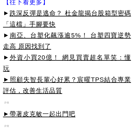
【往下看更多】
►
跌深反彈是逃命？ 杜金龍揭台股箱型密碼
「這檔」手腳要快
►
南亞、台塑化飆漲逾5%！ 台塑四寶逆勢
走高 原因找到了
►
外資小買20億！ 網見買賣超名單笑：懂
玩
►照顧失智長輩心好累？宸曜TPS結合專業
評估，改善生活品質
PR
►帶著皮克敏一起出門吧
PR