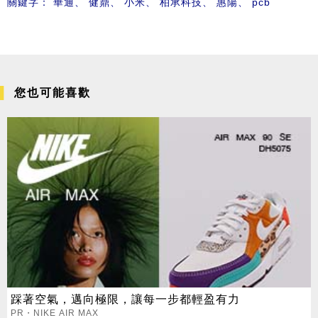
關鍵字：
華通
、
健鼎
、
小米
、
柏承科技
、
惠陽
、
pcb
您也可能喜歡
踩著空氣，邁向極限，讓每一步都輕盈有力
PR・NIKE AIR MAX