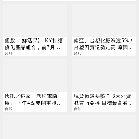
個股.：鮮活果汁-KY持續
南亞、台塑化飆漲逾5%！
優化產品組合，前7月營
台塑四寶逆勢走高 原因找
收年增率41.87%、創同
台股
到了
台股
期新高
快訊／這家「老牌電腦
現貨價還要噴？ 3大外資
廠」 下午4點要開重訊記
喊買南亞科 目標最高看到
者會
台股
650
台股