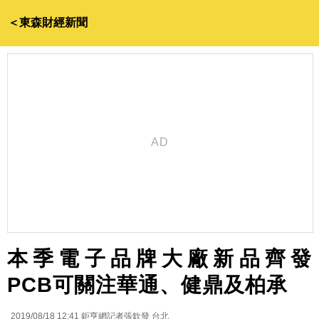
＜東森財經新聞
本季電子品牌大廠新品齊發
PCB可關注華通、健鼎及柏承
2019/08/18 12:41
鉅亨網記者張欽發 台北