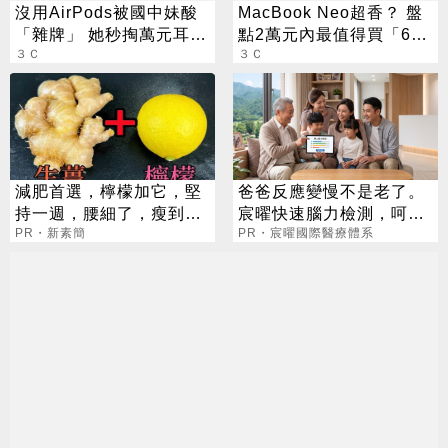
沒用AirPods被國中妹酸
MacBook Neo超香？ 盤
「雜牌」 她秒掏萬元耳機
點2萬元內最值得買「6款
網全跪
３Ｃ
平價筆電」
３Ｃ
減肥首選，檸檬加它，堅
爸爸反應變慢不是老了。
持一週，腰細了，瘦到你
宸曜快速腦力檢測，呵護
懷疑人生
PR・新素簡
老爸腦力
PR・宸曜國際醫療體系