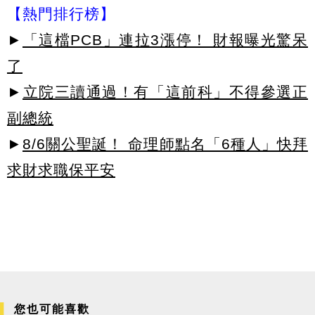
【熱門排行榜】
►
「這檔PCB」連拉3漲停！ 財報曝光驚呆
了
►
立院三讀通過！有「這前科」不得參選正
副總統
►
8/6關公聖誕！ 命理師點名「6種人」快拜
求財求職保平安
您也可能喜歡