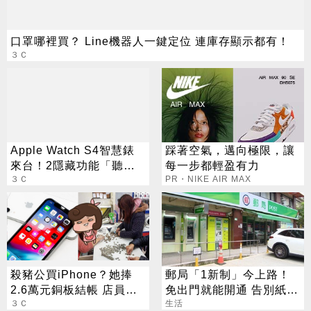
口罩哪裡買？ Line機器人一鍵定位 連庫存顯示都有！
３Ｃ
Apple Watch S4智慧錶
踩著空氣，邁向極限，讓
來台！2隱藏功能「聽見
每一步都輕盈有力
心聲」?
３Ｃ
PR・NIKE AIR MAX
殺豬公買iPhone？她捧
郵局「1新制」今上路！
2.6萬元銅板結帳 店員厭
免出門就能開通 告別紙本
世臉
３Ｃ
不用跑臨櫃
生活