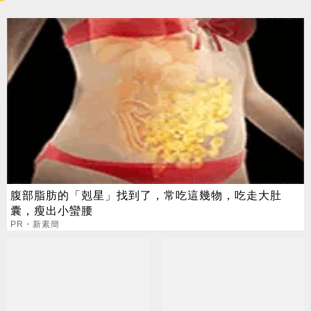
腹部脂肪的「剋星」找到了，常吃這幾物，吃走大肚
囊，瘦出小蠻腰
PR・新素簡