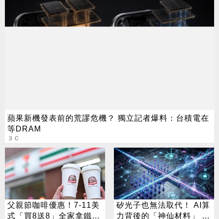
蘋果新機發表前的荒謬危機？ 獨立記者爆料：台積電在
等DRAM
３Ｃ
父親節咖啡優惠！7-11美
矽光子也無法取代！ AI算
式「買8送8」全家拿鐵2
力背後的「神仙材料」 這