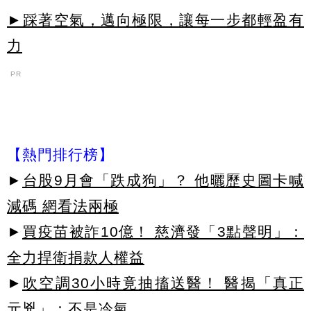
►踩著空氣，邁向極限，讓每一步都輕盈有
力
PR
【熱門排行榜】
►
台股9月會「跌成狗」？ 他曬歷史圖卡喊
減碼 網看法兩極
►
買疫苗被詐10億！ 慈濟發「3點聲明」：
全力捍衛捐款人權益
►
吹空調30小時竟抽搐送醫！ 醫揭「真正
元兇」：不是冷氣