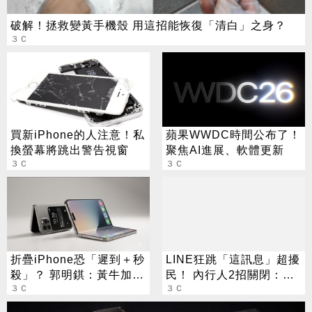
破解！拯救變黃手機殼 用這招能恢復「清白」之身？
３Ｃ
買新iPhone的人注意！私
蘋果WWDC時間公布了！
換螢幕將跳出警告視窗
聚焦AI進展、軟體更新
３Ｃ
３Ｃ
折疊iPhone恐「遲到＋秒
LINE狂跳「這訊息」超擾
殺」？ 郭明錤：黃牛加價
民！ 內行人2招關閉：不
100%不無可能
３Ｃ
用刪好友
３Ｃ