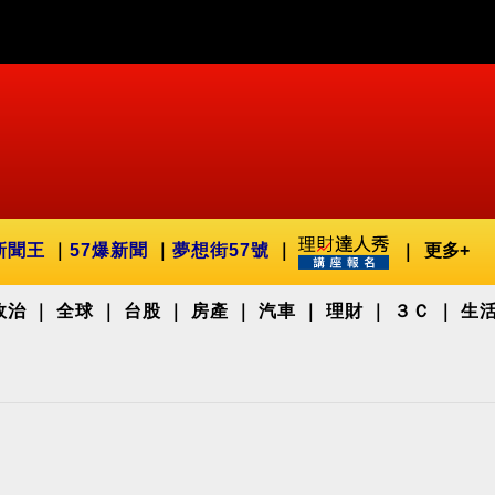
新聞王
57爆新聞
夢想街57號
更多+
政治
全球
台股
房產
汽車
理財
３Ｃ
生