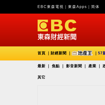
EBC東森電視
｜
東森Apps
｜
简体
首頁
財經新聞
57
最新
焦點
影音新聞
產業
其它