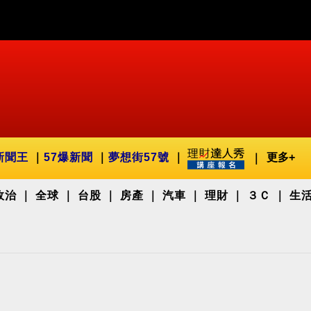
新聞王
57爆新聞
夢想街57號
更多+
政治
全球
台股
房產
汽車
理財
３Ｃ
生