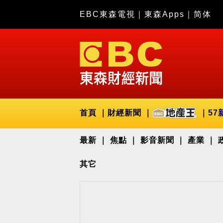
EBC東森電視
｜
東森Apps
｜
简体
首頁
財經新聞
57
最新
焦點
影音新聞
產業
其它