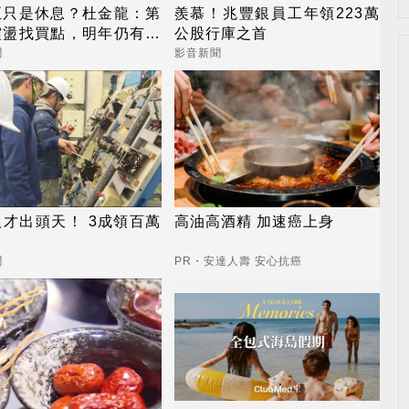
正只是休息？杜金龍：第
羨慕！兆豐銀員工年領223萬
震盪找買點，明年仍有望
公股行庫之首
萬以上
聞
影音新聞
才出頭天！ 3成領百萬
高油高酒精 加速癌上身
聞
PR・安達人壽 安心抗癌