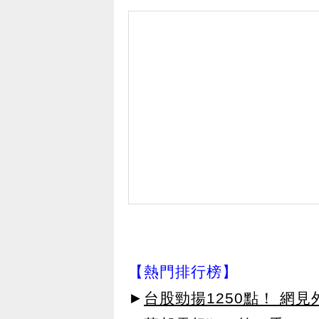
【熱門排行榜】
►
台股勁揚1250點！ 網