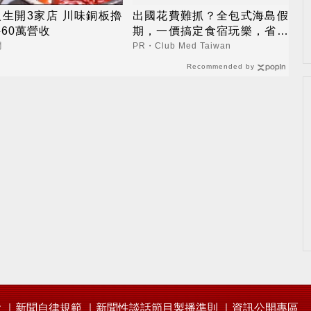
生開3家店 川味銅板擼
出國花費難抓？全包式海島假
60萬營收
期，一價搞定食宿玩樂，省錢
更省心！
聞
PR・Club Med Taiwan
Recommended by
會
新聞自律規範
新聞性談話節目製播準則
資訊公開專區