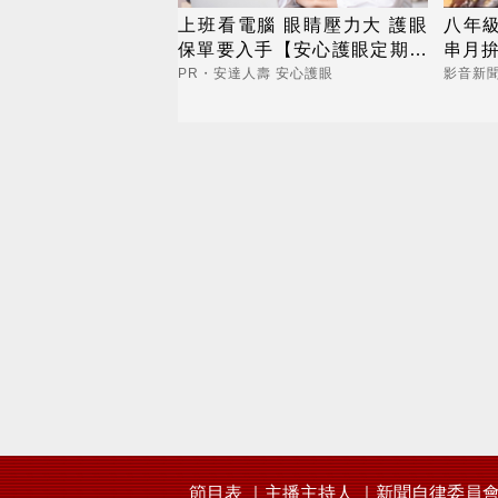
上班看電腦 眼睛壓力大 護眼
八年級
保單要入手【安心護眼定期眼
串月拚
睛險】
PR・安達人壽 安心護眼
影音新
節目表
主播主持人
新聞自律委員