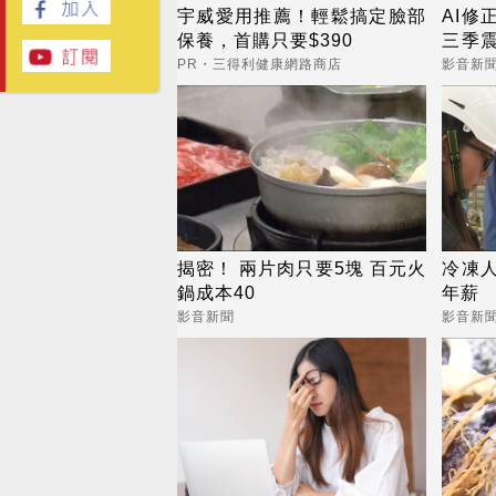
宇威愛用推薦！輕鬆搞定臉部
AI修
保養，首購只要$390
三季
挑戰5
PR・三得利健康網路商店
影音新
揭密！ 兩片肉只要5塊 百元火
冷凍人
鍋成本40
年薪
影音新聞
影音新