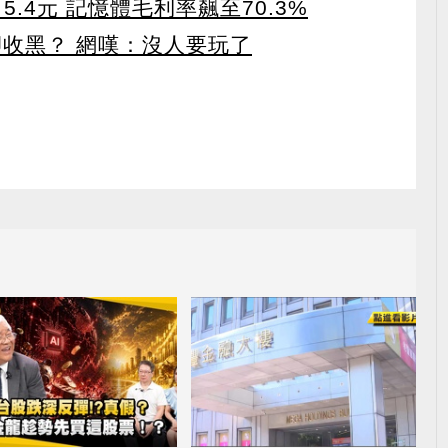
5.4元 記憶體毛利率飆至70.3%
卻收黑？ 網嘆：沒人要玩了