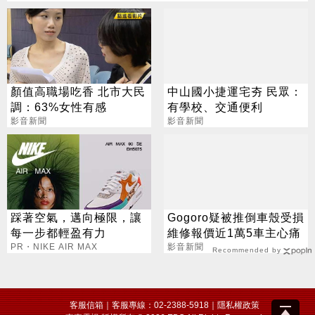
顏值高職場吃香 北市大民
中山國小捷運宅夯 民眾：
調：63%女性有感
有學校、交通便利
影音新聞
影音新聞
踩著空氣，邁向極限，讓
Gogoro疑被推倒車殼受損
每一步都輕盈有力
維修報價近1萬5車主心痛
PR・NIKE AIR MAX
影音新聞
Recommended by
客服信箱
｜客服專線：02-2388-5918｜
隱私權政策