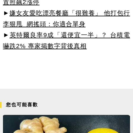
置照飆2漲停
►
嫌女友愛吃漂亮餐廳「很難養」 他打包行
李狠甩 網搖頭：你適合單身
►
英特爾良率9成「還便宜一半」？ 台積電
嚇跌2% 專家揭數字背後真相
您也可能喜歡