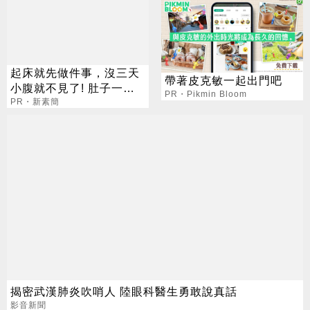
起床就先做件事，沒三天
帶著皮克敏一起出門吧
小腹就不見了! 肚子一天
PR・Pikmin Bloom
天變小！
PR・新素簡
揭密武漢肺炎吹哨人 陸眼科醫生勇敢說真話
影音新聞