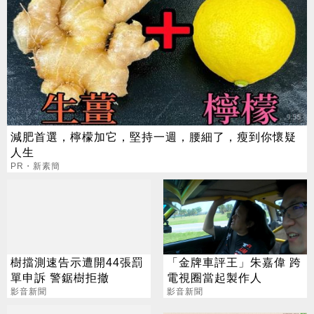
減肥首選，檸檬加它，堅持一週，腰細了，瘦到你懷疑
人生
PR・新素簡
樹擋測速告示遭開44張罰
「金牌車評王」朱嘉偉 跨
單申訴 警鋸樹拒撤
電視圈當起製作人
影音新聞
影音新聞