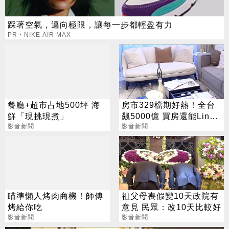
踩著空氣，邁向極限，讓每一步都輕盈有力
PR・NIKE AIR MAX
餐廳+超市占地500坪 海
房市329檔期好熱！全台
鮮「現挑現煮」
飆5000億 買房還能Line
影音新聞
Pay付訂金
影音新聞
瞄準懶人烤肉商機！師傅
祖父母喪假變10天政院有
烤給你吃
意見 民眾：改10天比較好
影音新聞
影音新聞