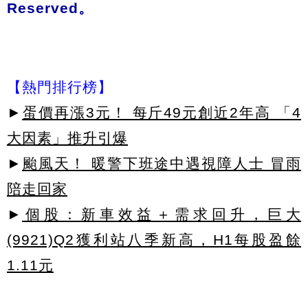
Reserved。
【熱門排行榜】
►
蛋價再漲3元！ 每斤49元創近2年高 「4
大因素」推升引爆
►
颱風天！ 暖警下班途中遇視障人士 冒雨
陪走回家
►
個股：新車效益＋需求回升，巨大
(9921)Q2獲利站八季新高，H1每股盈餘
1.11元