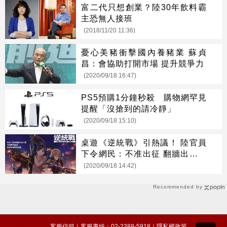
富二代只想創業？陸30年飲料霸
主恐無人接班
(2018/11/20 11:36)
憂心美豬衝擊國內養豬業 蘇貞
昌：會協助打開市場 提升競爭力
(2020/09/18 16:47)
PS5預購1分鐘秒殺 購物網罕見
提醒「沒搶到的請冷靜」
(2020/09/18 15:10)
桌遊《逆統戰》引熱議！ 陸官員
下令網民：不准出征 翻牆出去吵
也不行！
(2020/09/18 14:42)
Recommended by
客服信箱
｜客服專線：02-2388-5918｜
隱私權政策