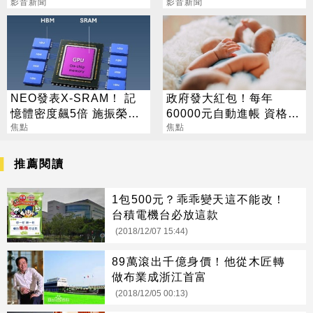
影音新聞
影音新聞
NEO發表X-SRAM！ 記
政府發大紅包！每年
憶體密度飆5倍 施振榮：
60000元自動進帳 資格一
半導體迎新革命
焦點
次看
焦點
推薦閱讀
1包500元？乖乖變天這不能改！
台積電機台必放這款
(2018/12/07 15:44)
89萬滾出千億身價！他從木匠轉
做布業成浙江首富
(2018/12/05 00:13)